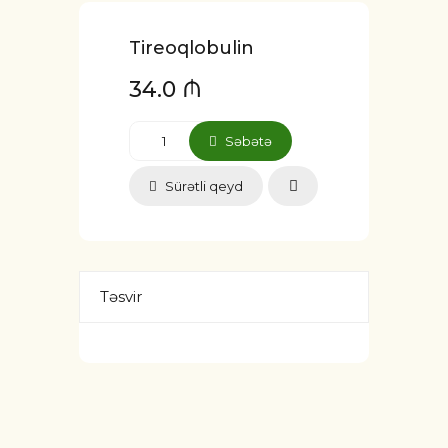
Tireoqlobulin
34.0 ₼
Səbətə
Sürətli qeyd
Təsvir