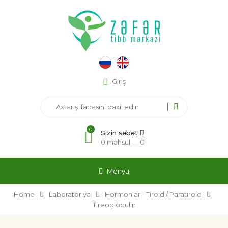
Giriş
0
Sizin səbət
0 məhsul —
0
Menyu
Home
Laboratoriya
Hormonlar - Tiroid / Paratiroid
Tireoqlobulin