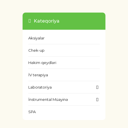
Kateqoriya
Aksiyalar
Chek-up
Həkim qeydləri
İV terapiya
Laboratoriya
İnstrumental Müayinə
SPA