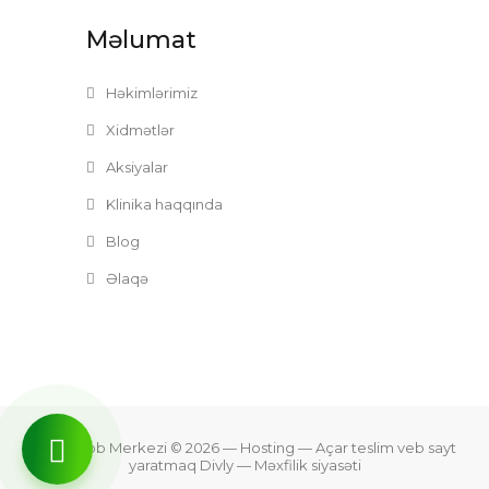
Məlumat
Həkimlərimiz
Xidmətlər
Aksiyalar
Klinika haqqında
Blog
Əlaqə
Zefer Tibb Merkezi © 2026
— Hosting —
Açar teslim veb sayt
yaratmaq Divly
—
Məxfilik siyasəti