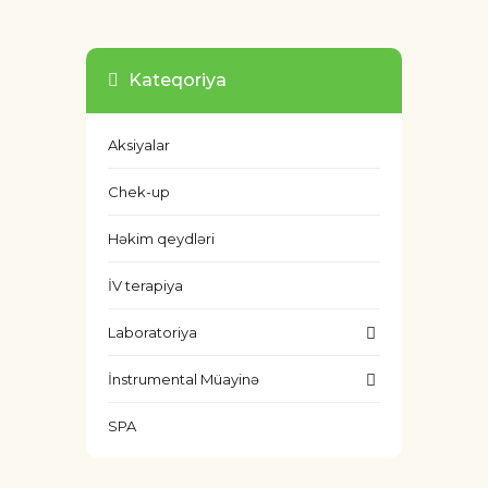
Kateqoriya
Aksiyalar
Chek-up
Həkim qeydləri
İV terapiya
Laboratoriya
İnstrumental Müayinə
SPA