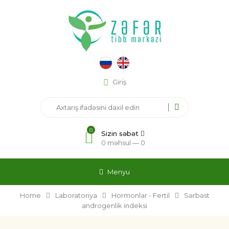
Giriş
0
Sizin səbət
0 məhsul —
0
Menyu
Home
Laboratoriya
Hormonlar - Fertil
Sərbəst
androgenlik indeksi