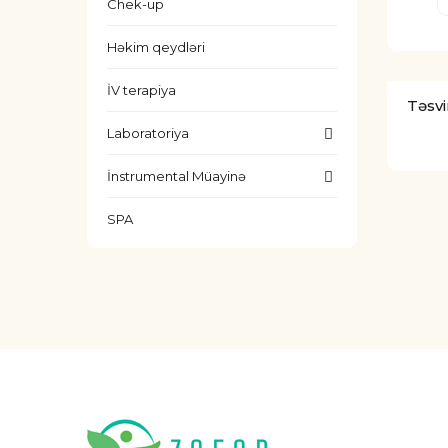
Chek-up
Həkim qeydləri
İV terapiya
Təsvi
Laboratoriya
İnstrumental Müayinə
SPA