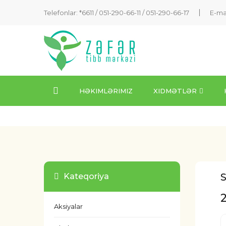
Telefonlar: *6611 /
051-290-66-11
/
051-290-66-17
E-ma
HƏKIMLƏRIMIZ
XIDMƏTLƏR
S
Kateqoriya
Aksiyalar