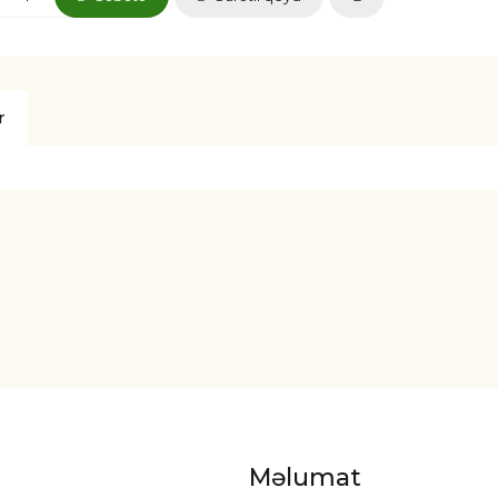
r
Məlumat