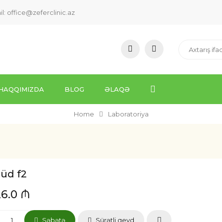
il:
office@zeferclinic.az
HAQQIMIZDA
BLOG
ƏLAQƏ
Home
Laboratoriya
üd f2
26.0 ₼
Səbətə
Sürətli qeyd