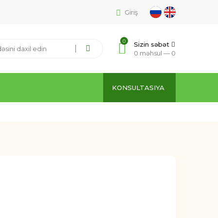
Giriş
0
Sizin səbət
0 məhsul —
0
KONSULTASIYA