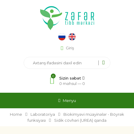
Giriş
0
Sizin səbət
0 məhsul —
0
Menyu
Home
Laboratoriya
Biokimyəvi müayinələr - Böyrək
funksiyası
Sidik cövhəri (UREA) qanda