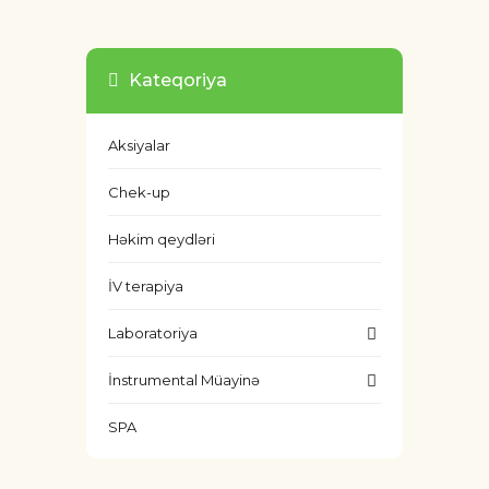
Kateqoriya
Aksiyalar
Chek-up
Həkim qeydləri
İV terapiya
Laboratoriya
İnstrumental Müayinə
SPA