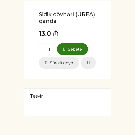
Sidik cövhəri (UREA)
qanda
13.0 ₼
Səbətə
Sürətli qeyd
Təsvir