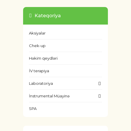
Kateqoriya
Aksiyalar
Chek-up
Həkim qeydləri
İV terapiya
Laboratoriya
İnstrumental Müayinə
SPA