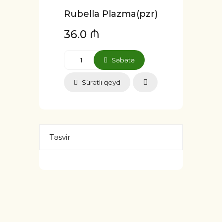
Rubella Plazma(pzr)
36.0 ₼
Səbətə
Sürətli qeyd
Təsvir