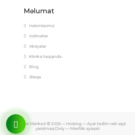
Məlumat
Həkimlərimiz
Xidmətlər
Aksiyalar
Klinika haqqında
Blog
Əlaqə
Zefer Tibb Merkezi © 2026
— Hosting —
Açar teslim veb sayt
yaratmaq Divly
—
Məxfilik siyasəti