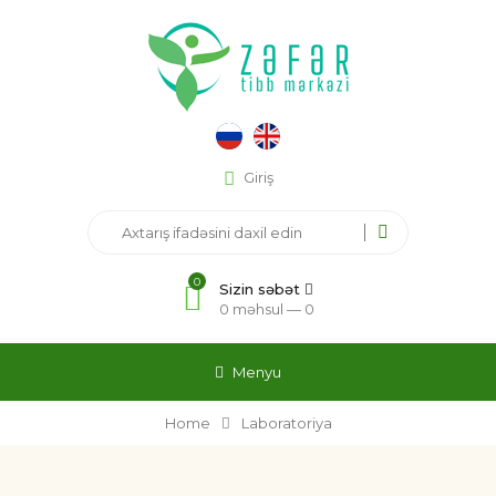
Giriş
0
Sizin səbət
0 məhsul —
0
Menyu
Home
Laboratoriya