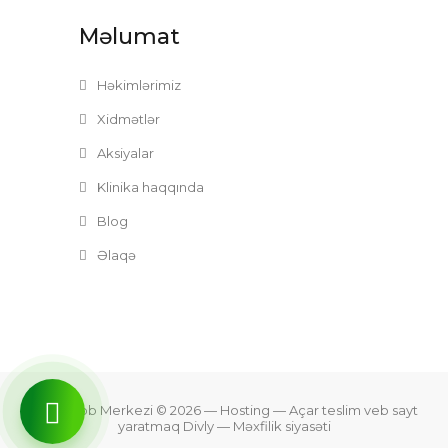
Məlumat
Həkimlərimiz
Xidmətlər
Aksiyalar
Klinika haqqında
Blog
Əlaqə
Zefer Tibb Merkezi © 2026
— Hosting —
Açar teslim veb sayt
yaratmaq Divly
—
Məxfilik siyasəti