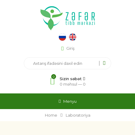
Giriş
0
Sizin səbət
0 məhsul —
0
Menyu
Home
Laboratoriya