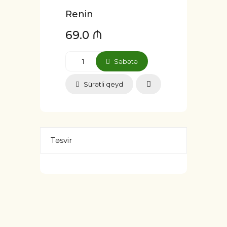
Renin
69.0 ₼
Səbətə
Sürətli qeyd
Təsvir