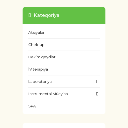
Kateqoriya
Aksiyalar
Chek-up
Həkim qeydləri
İV terapiya
Laboratoriya
İnstrumental Müayinə
SPA