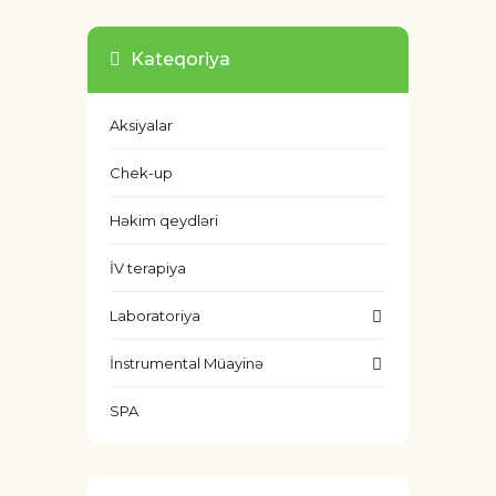
Kateqoriya
Aksiyalar
Chek-up
Həkim qeydləri
İV terapiya
Laboratoriya
İnstrumental Müayinə
SPA