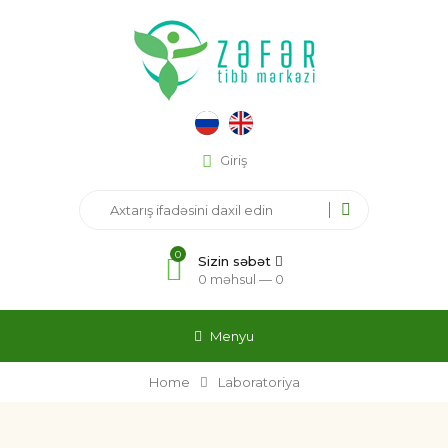
Giriş
0
Sizin səbət
0 məhsul —
0
Menyu
Home
Laboratoriya