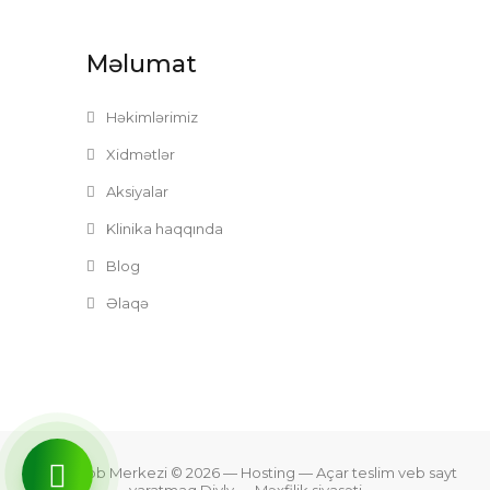
Məlumat
Həkimlərimiz
Xidmətlər
Aksiyalar
Klinika haqqında
Blog
Əlaqə
Zefer Tibb Merkezi © 2026
— Hosting —
Açar teslim veb sayt