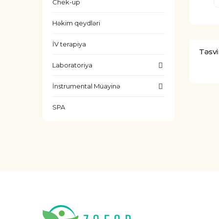
Chek-up
Həkim qeydləri
İV terapiya
Təsvi
Laboratoriya
İnstrumental Müayinə
SPA