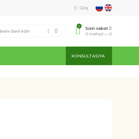
Giriş
0
Sizin səbət
0 məhsul —
0
KONSULTASIYA