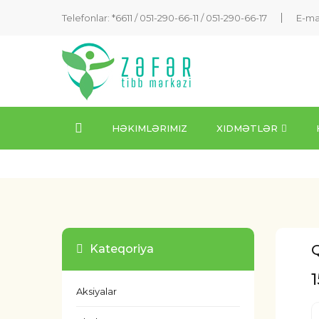
Telefonlar: *6611 /
051-290-66-11
/
051-290-66-17
E-ma
HƏKIMLƏRIMIZ
XIDMƏTLƏR
Kateqoriya
Aksiyalar