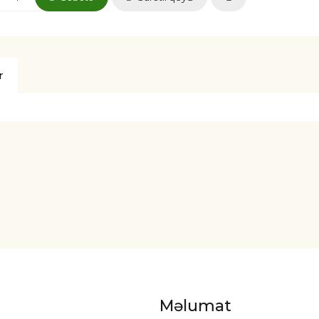
r
Məlumat