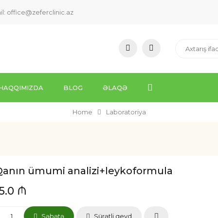
il:
office@zeferclinic.az
HAQQIMIZDA
BLOG
ƏLAQƏ
Home
Laboratoriya
Qanın ümumi analizi+leykoformula
15.0 ₼
Səbətə
Sürətli qeyd