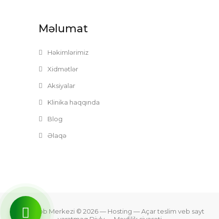
Məlumat
Həkimlərimiz
Xidmətlər
Aksiyalar
Klinika haqqında
Blog
Əlaqə
Zefer Tibb Merkezi © 2026
— Hosting —
Açar teslim veb sayt