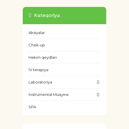
Kateqoriya
Aksiyalar
Chek-up
Həkim qeydləri
İV terapiya
Laboratoriya
İnstrumental Müayinə
SPA