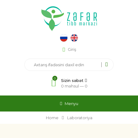
Giriş
0
Sizin səbət
0 məhsul —
0
Menyu
Home
Laboratoriya