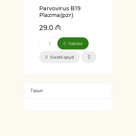
Parvovirus B19
Plazma(pzr)
29.0 ₼
Səbətə
Sürətli qeyd
Təsvir