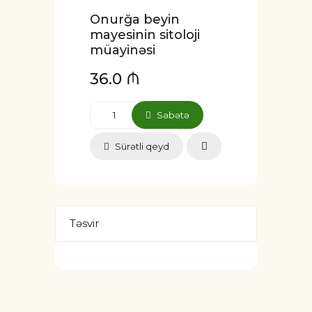
Onurğa beyin
mayesinin sitoloji
müayinəsi
36.0 ₼
Səbətə
Sürətli qeyd
Təsvir