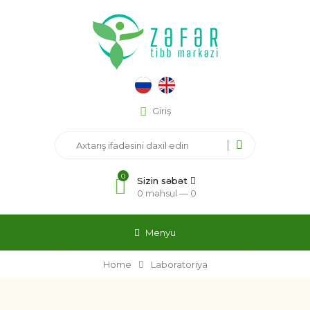
Giriş
0
Sizin səbət
0 məhsul —
0
Menyu
Home
Laboratoriya