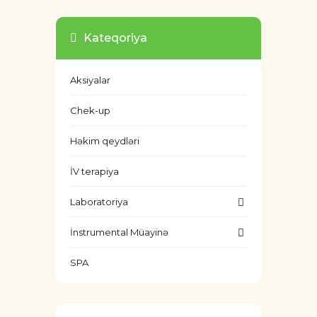
Kateqoriya
Aksiyalar
Chek-up
Həkim qeydləri
İV terapiya
Laboratoriya
İnstrumental Müayinə
SPA