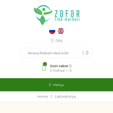
Giriş
0
Sizin səbət
0 məhsul —
0
Menyu
Home
Laboratoriya