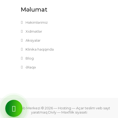
Məlumat
Həkimlərimiz
Xidmətlər
Aksiyalar
Klinika haqqında
Blog
Əlaqə
Zefer Tibb Merkezi © 2026
— Hosting —
Açar teslim veb sayt
yaratmaq Divly
—
Məxfilik siyasəti