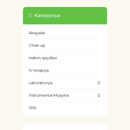
Kateqoriya
Aksiyalar
Chek-up
Həkim qeydləri
İV terapiya
Laboratoriya
İnstrumental Müayinə
SPA