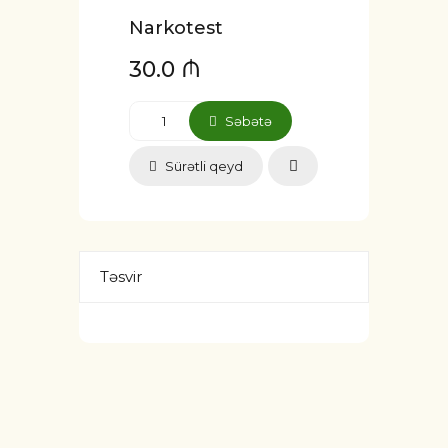
Narkotest
30.0 ₼
Səbətə
Sürətli qeyd
Təsvir