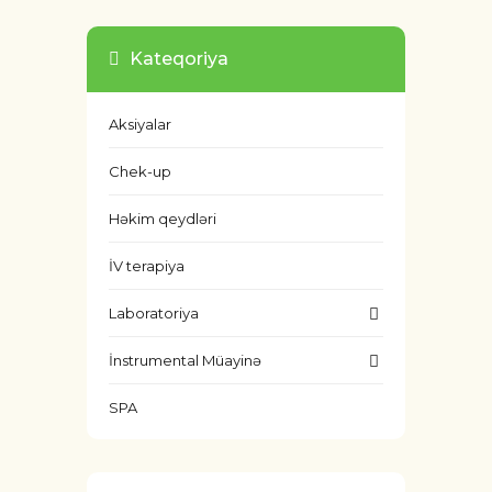
Kateqoriya
Aksiyalar
Chek-up
Həkim qeydləri
İV terapiya
Laboratoriya
İnstrumental Müayinə
SPA