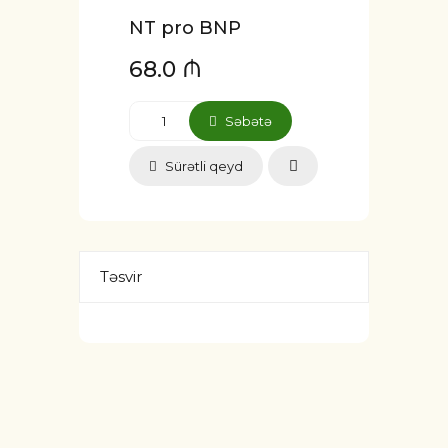
NT pro BNP
68.0 ₼
Səbətə
Sürətli qeyd
Təsvir