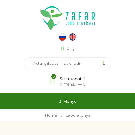
Giriş
0
Sizin səbət
0 məhsul —
0
Menyu
Home
Laboratoriya