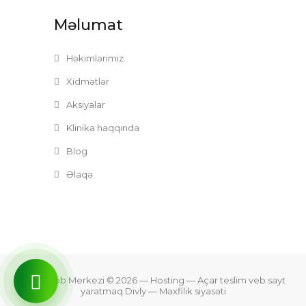
Məlumat
Həkimlərimiz
Xidmətlər
Aksiyalar
Klinika haqqında
Blog
Əlaqə
Zefer Tibb Merkezi © 2026
— Hosting —
Açar teslim veb sayt
yaratmaq Divly
—
Məxfilik siyasəti