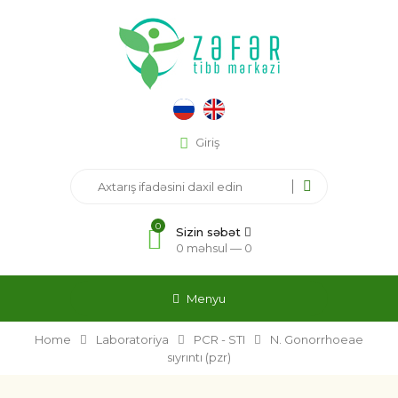
Giriş
0
Sizin səbət
0 məhsul —
0
Menyu
Home
Laboratoriya
PCR - STI
N. Gonorrhoeae
sıyrıntı (pzr)