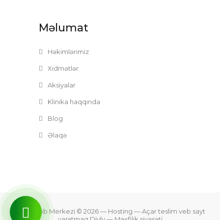
Məlumat
Həkimlərimiz
Xidmətlər
Aksiyalar
Klinika haqqında
Blog
Əlaqə
Zefer Tibb Merkezi © 2026
— Hosting —
Açar teslim veb sayt
yaratmaq Divly
—
Məxfilik siyasəti