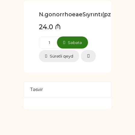
N.gonorrhoeaeSıyrıntı(pzr)
24.0 ₼
Səbətə
Sürətli qeyd
Təsvir