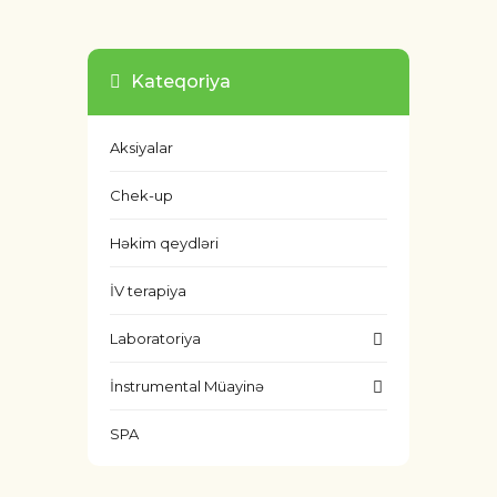
Kateqoriya
Aksiyalar
Chek-up
Həkim qeydləri
İV terapiya
Laboratoriya
İnstrumental Müayinə
SPA