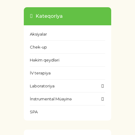
Kateqoriya
Aksiyalar
Chek-up
Həkim qeydləri
İV terapiya
Laboratoriya
İnstrumental Müayinə
SPA