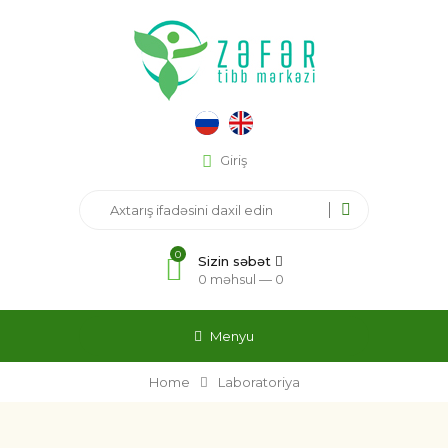
Giriş
0
Sizin səbət
0 məhsul —
0
Menyu
Home
Laboratoriya