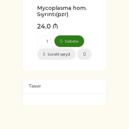
Mycoplasma hom.
Sıyrıntı(pzr)
24.0 ₼
Səbətə
Sürətli qeyd
Təsvir