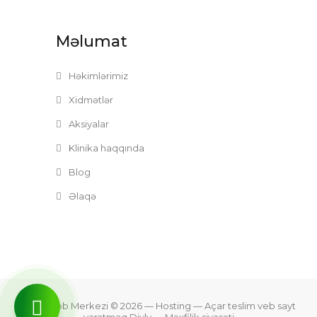
Məlumat
Həkimlərimiz
Xidmətlər
Aksiyalar
Klinika haqqında
Blog
Əlaqə
Zefer Tibb Merkezi © 2026
— Hosting —
Açar teslim veb sayt