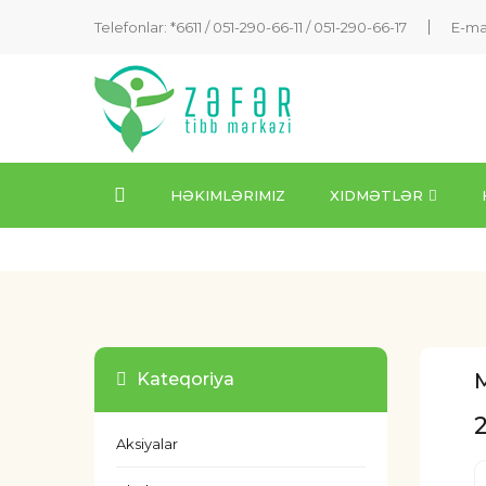
Telefonlar: *6611 /
051-290-66-11
/
051-290-66-17
E-ma
HƏKIMLƏRIMIZ
XIDMƏTLƏR
Kateqoriya
Aksiyalar