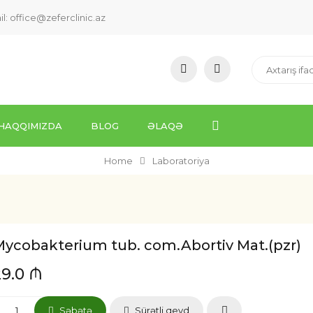
il:
office@zeferclinic.az
HAQQIMIZDA
BLOG
ƏLAQƏ
Home
Laboratoriya
Mycobakterium tub. com.Abortiv Mat.(pzr)
29.0 ₼
Səbətə
Sürətli qeyd