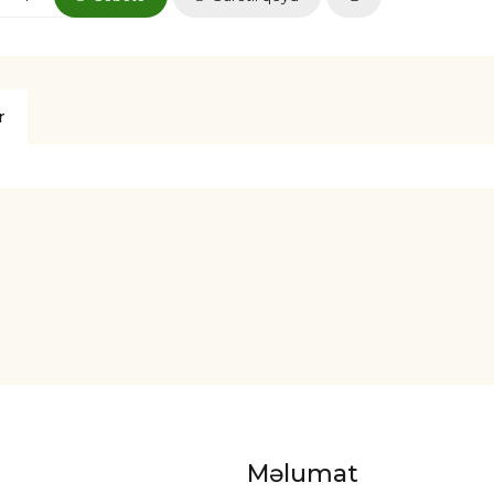
r
Məlumat