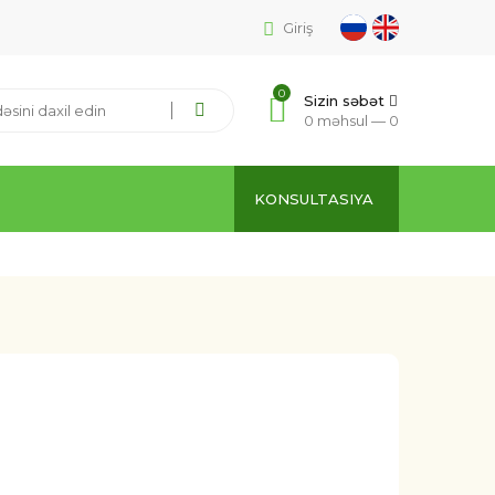
Giriş
0
Sizin səbət
0 məhsul —
0
KONSULTASIYA