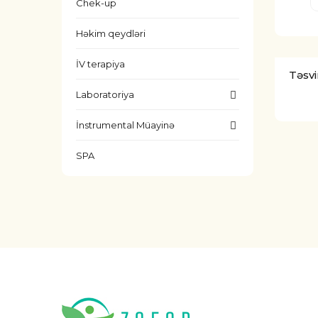
Chek-up
Həkim qeydləri
İV terapiya
Təsvi
Laboratoriya
İnstrumental Müayinə
SPA