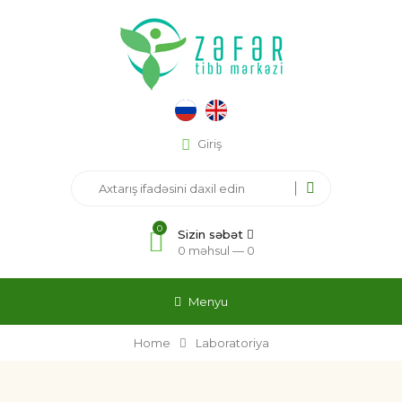
Giriş
0
Sizin səbət
0 məhsul —
0
Menyu
Home
Laboratoriya