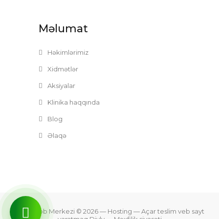
Məlumat
Həkimlərimiz
Xidmətlər
Aksiyalar
Klinika haqqında
Blog
Əlaqə
Zefer Tibb Merkezi © 2026
— Hosting —
Açar teslim veb sayt