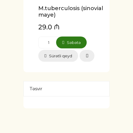
M.tuberculosis (sinovial
maye)
29.0 ₼
Səbətə
Sürətli qeyd
Təsvir