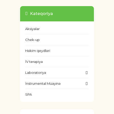
Kateqoriya
Aksiyalar
Chek-up
Həkim qeydləri
İV terapiya
Laboratoriya
İnstrumental Müayinə
SPA