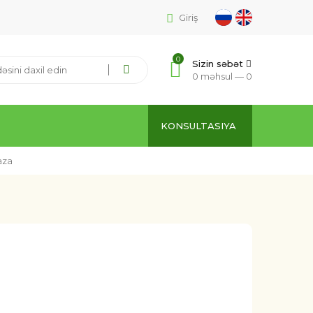
Giriş
0
Sizin səbət
0 məhsul —
0
KONSULTASIYA
aza