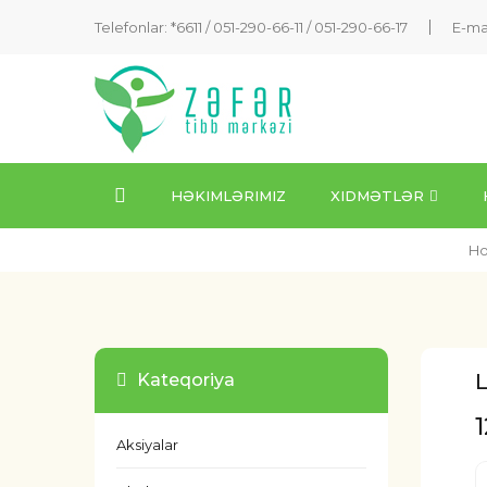
Telefonlar: *6611 /
051-290-66-11
/
051-290-66-17
E-ma
HƏKIMLƏRIMIZ
XIDMƏTLƏR
H
Kateqoriya
Aksiyalar