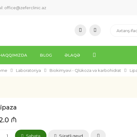
il:
office@zeferclinic.az
HAQQIMIZDA
BLOG
ƏLAQƏ
ome
Laboratoriya
Biokimyəvi - Qlükoza və karbohidrat
Lip
Lipaza
12.0 ₼
Səbətə
Sürətli qeyd