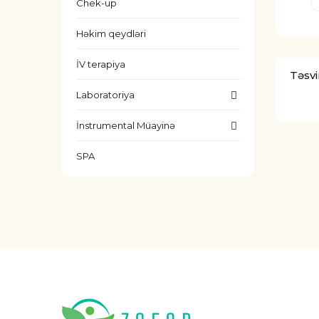
Chek-up
Həkim qeydləri
İV terapiya
Təsvi
Laboratoriya
İnstrumental Müayinə
SPA