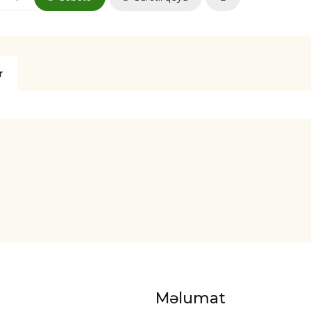
r
Məlumat