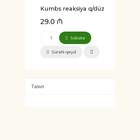
Kumbs reaksiya q/düz
29.0 ₼
Səbətə
Sürətli qeyd
Təsvir