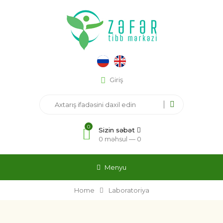
Giriş
0
Sizin səbət
0 məhsul —
0
Menyu
Home
Laboratoriya