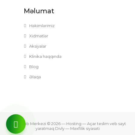
Məlumat
Həkimlərimiz
Xidmətlər
Aksiyalar
Klinika haqqında
Blog
Əlaqə
Zefer Tibb Merkezi © 2026
— Hosting —
Açar teslim veb sayt
yaratmaq Divly
—
Məxfilik siyasəti