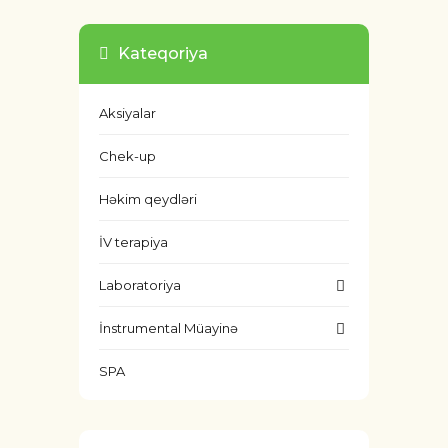
Kateqoriya
Aksiyalar
Chek-up
Həkim qeydləri
İV terapiya
Laboratoriya
İnstrumental Müayinə
SPA