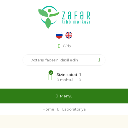
Giriş
0
Sizin səbət
0 məhsul —
0
Menyu
Home
Laboratoriya