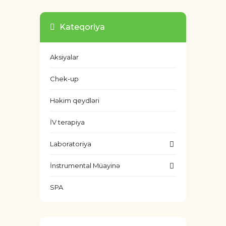
Kateqoriya
Aksiyalar
Chek-up
Həkim qeydləri
İV terapiya
Laboratoriya
İnstrumental Müayinə
SPA