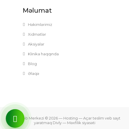
Məlumat
Həkimlərimiz
Xidmətlər
Aksiyalar
Klinika haqqında
Blog
Əlaqə
Zefer Tibb Merkezi © 2026
— Hosting —
Açar teslim veb sayt
yaratmaq Divly
—
Məxfilik siyasəti