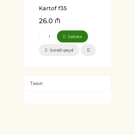
Kartof f35
26.0 ₼
Səbətə
Sürətli qeyd
Təsvir