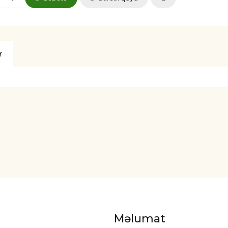
r
Məlumat