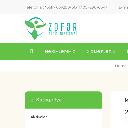
Telefonlar: *6611 /
051-290-66-11
/
051-290-66-17
E-ma
HƏKIMLƏRIMIZ
XIDMƏTLƏR
Home
K
Kateqoriya
Aksiyalar