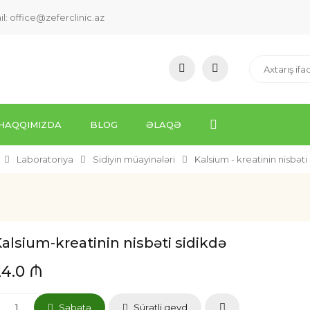
il:
office@zeferclinic.az
HAQQIMIZDA
BLOG
ƏLAQƏ
Laboratoriya
Sidiyin müayinələri
Kalsium - kreatinin nisbəti
alsium-kreatinin nisbəti sidikdə
24.0 ₼
Səbətə
Sürətli qeyd