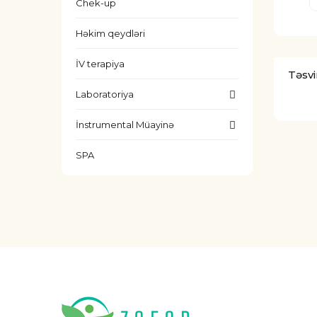
Chek-up
Həkim qeydləri
İV terapiya
Təsvi
Laboratoriya
İnstrumental Müayinə
SPA