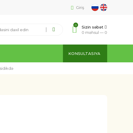
Giriş
0
Sizin səbət
0 məhsul —
0
KONSULTASIYA
 sidikdə