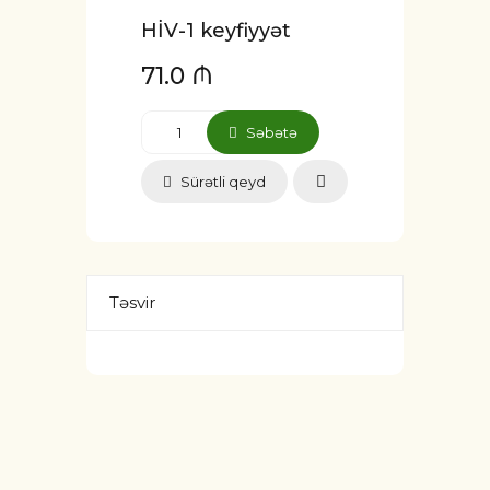
HİV-1 keyfiyyət
71.0 ₼
Səbətə
Sürətli qeyd
Təsvir