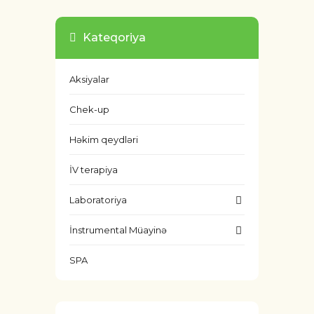
Kateqoriya
Aksiyalar
Chek-up
Həkim qeydləri
İV terapiya
Laboratoriya
İnstrumental Müayinə
SPA