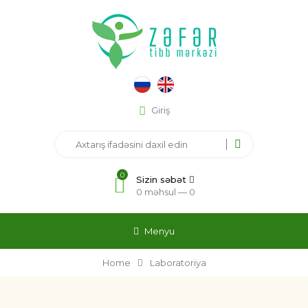
Giriş
0
Sizin səbət
0 məhsul —
0
Menyu
Home
Laboratoriya