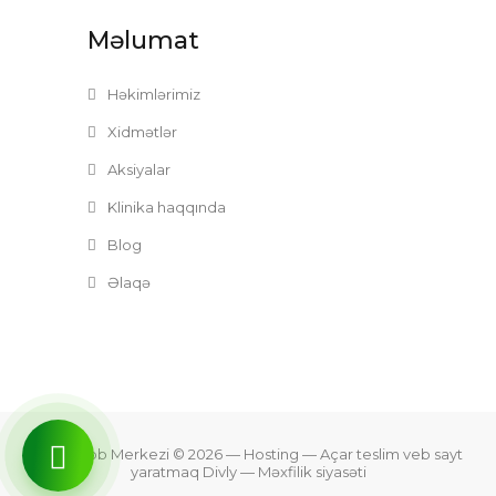
Məlumat
Həkimlərimiz
Xidmətlər
Aksiyalar
Klinika haqqında
Blog
Əlaqə
Zefer Tibb Merkezi © 2026
— Hosting —
Açar teslim veb sayt
yaratmaq Divly
—
Məxfilik siyasəti