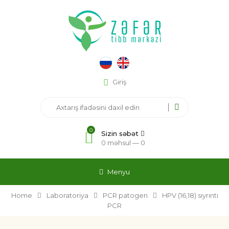
Giriş
0
Sizin səbət
0 məhsul —
0
Menyu
Home
Laboratoriya
PCR patogen
HPV (16,18) sıyrıntı
PCR