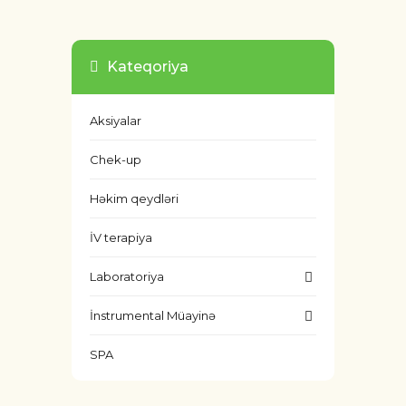
Kateqoriya
Aksiyalar
Chek-up
Həkim qeydləri
İV terapiya
Laboratoriya
İnstrumental Müayinə
SPA