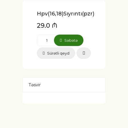
Hpv(16,18)Sıyrıntı(pzr)
29.0 ₼
Səbətə
Sürətli qeyd
Təsvir