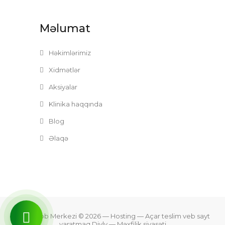
Məlumat
Həkimlərimiz
Xidmətlər
Aksiyalar
Klinika haqqında
Blog
Əlaqə
Zefer Tibb Merkezi © 2026
— Hosting —
Açar teslim veb sayt
yaratmaq Divly
—
Məxfilik siyasəti