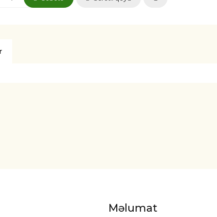
r
Məlumat