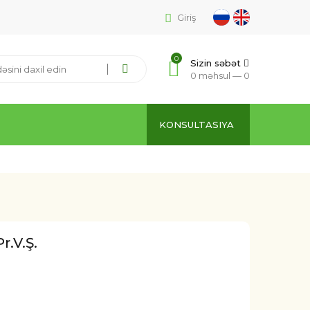
Giriş
0
Sizin səbət
0 məhsul —
0
KONSULTASIYA
r.V.Ş.