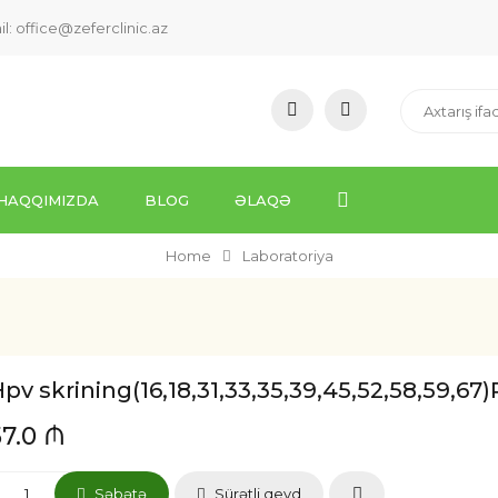
il:
office@zeferclinic.az
HAQQIMIZDA
BLOG
ƏLAQƏ
Home
Laboratoriya
pv skrining(16,18,31,33,35,39,45,52,58,59,67)P
57.0 ₼
Səbətə
Sürətli qeyd