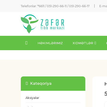
Telefonlar: *6611 /
051-290-66-11
/
051-290-66-17
E-ma
HƏKIMLƏRIMIZ
XIDMƏTLƏR
H
Kateqoriya
Aksiyalar