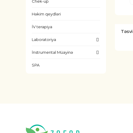
Chek-up
Həkim qeydləri
İV terapiya
Təsvi
Laboratoriya
İnstrumental Müayinə
SPA