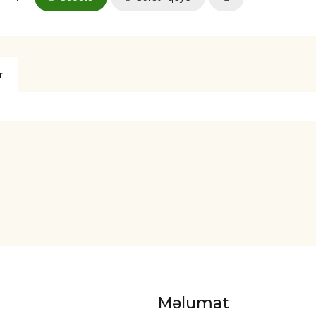
r
Məlumat