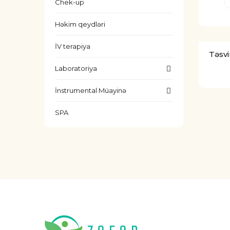
Chek-up
Həkim qeydləri
İV terapiya
Təsvi
Laboratoriya
İnstrumental Müayinə
SPA