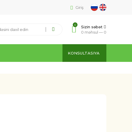
Giriş
0
Sizin səbət
0 məhsul —
0
KONSULTASIYA