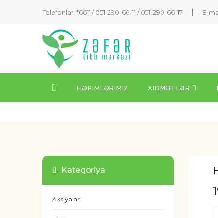
Telefonlar: *6611 /
051-290-66-11
/
051-290-66-17
E-ma
HƏKIMLƏRIMIZ
XIDMƏTLƏR
H
Kateqoriya
Aksiyalar