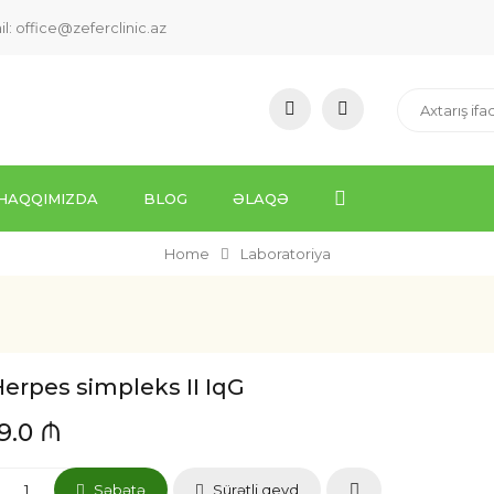
il:
office@zeferclinic.az
HAQQIMIZDA
BLOG
ƏLAQƏ
Home
Laboratoriya
erpes simpleks II IqG
19.0 ₼
Səbətə
Sürətli qeyd