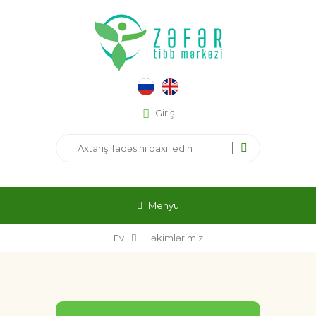
Giriş
Menyu
Ev
Həkimlərimiz