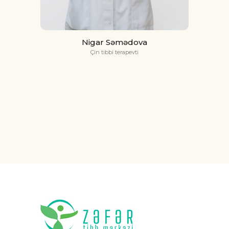
Nigar Səmədova
Çin tibbi terapevti