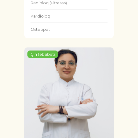
Radioloq (ultrasəs)
Kardioloq
Osteopat
Çin təbabəti