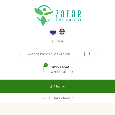
Giriş
0
Sizin səbət
0 məhsul —
0
Menyu
Ev
Həkimlərimiz