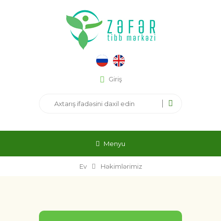
Giriş
Menyu
Ev
Həkimlərimiz