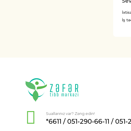
Sev
İxti
İş tə
Suallarınız var? Zəng edin!
*6611 /
051-290-66-11
/
051-