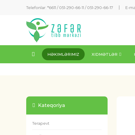
Telefonlar: *6611 /
051-290-66-11
/
051-290-66-17
E-ma
HƏKIMLƏRIMIZ
XIDMƏTLƏR
Kateqoriya
Terapevt