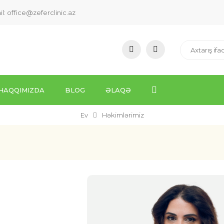
il:
office@zeferclinic.az
HAQQIMIZDA
BLOG
ƏLAQƏ
Ev
Həkimlərimiz