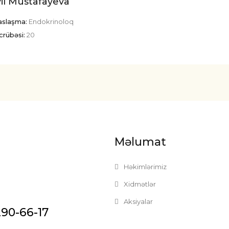
il Mustafayeva
saslaşma:
Endokrinoloq
crübəsi:
20
Məlumat
Həkimlərimiz
Xidmətlər
Aksiyalar
290-66-17