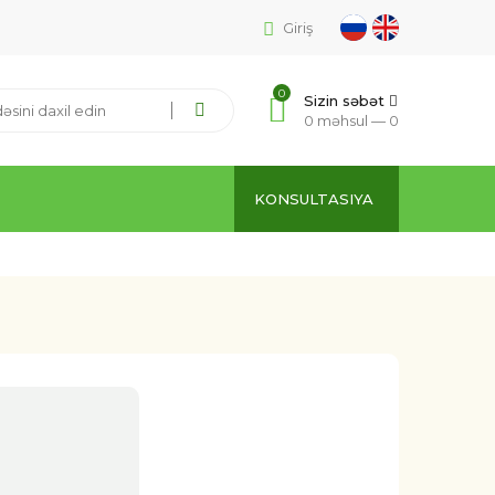
Giriş
0
Sizin səbət
0 məhsul —
0
KONSULTASIYA