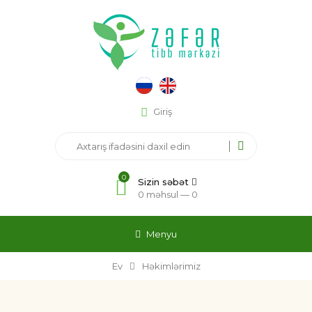
Giriş
0
Sizin səbət
0 məhsul —
0
Menyu
Ev
Həkimlərimiz