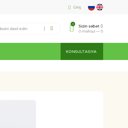
Giriş
0
Sizin səbət
0 məhsul —
0
KONSULTASIYA