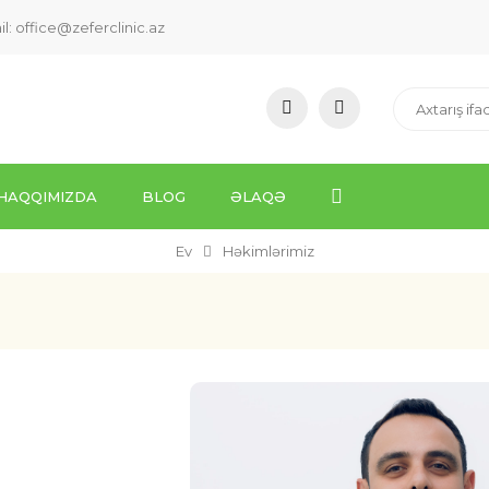
il:
office@zeferclinic.az
HAQQIMIZDA
BLOG
ƏLAQƏ
Ev
Həkimlərimiz