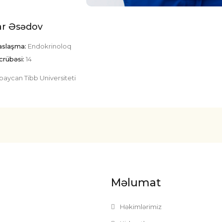
ar Əsədov
saslaşma:
Endokrinoloq
crübəsi:
14
baycan Tibb Universiteti
Məlumat
Həkimlərimiz