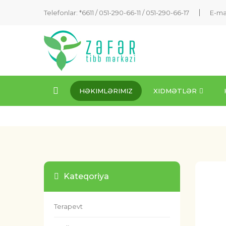
Telefonlar: *6611 /
051-290-66-11
/
051-290-66-17
E-ma
HƏKIMLƏRIMIZ
XIDMƏTLƏR
Kateqoriya
Terapevt