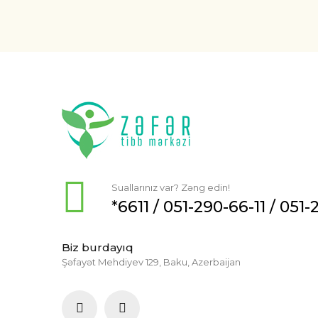
Suallarınız var? Zəng edin!
*6611 /
051-290-66-11
/
051-
Biz burdayıq
Şəfayət Mehdiyev 129, Baku, Azerbaijan