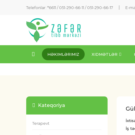
Telefonlar: *6611 /
051-290-66-11
/
051-290-66-17
E-ma
HƏKIMLƏRIMIZ
XIDMƏTLƏR
Kateqoriya
Gül
İxti
Terapevt
İş tə