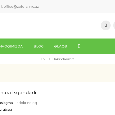
il:
office@zeferclinic.az
HAQQIMIZDA
BLOG
ƏLAQƏ
Ev
Həkimlərimiz
nara İsgəndərli
saslaşma:
Endokrinoloq
crübəsi: