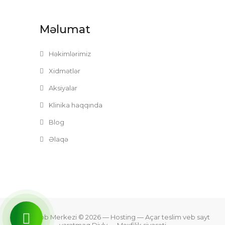
Məlumat
Həkimlərimiz
Xidmətlər
Aksiyalar
Klinika haqqında
Blog
Əlaqə
Zefer Tibb Merkezi © 2026
— Hosting —
Açar teslim veb sayt