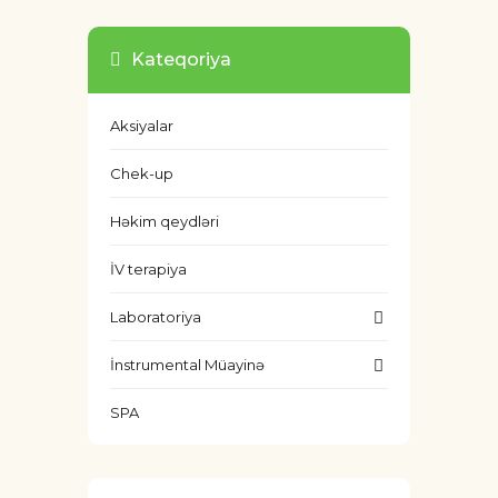
Kateqoriya
Aksiyalar
Chek-up
Həkim qeydləri
İV terapiya
Laboratoriya
İnstrumental Müayinə
SPA