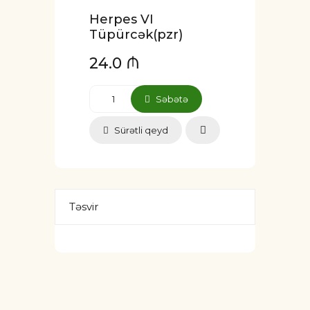
Herpes VI
Tüpürcək(pzr)
24.0 ₼
Səbətə
Sürətli qeyd
Təsvir