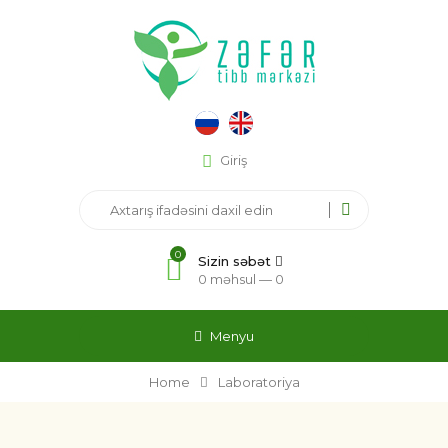
Giriş
0
Sizin səbət
0 məhsul —
0
Menyu
Home
Laboratoriya