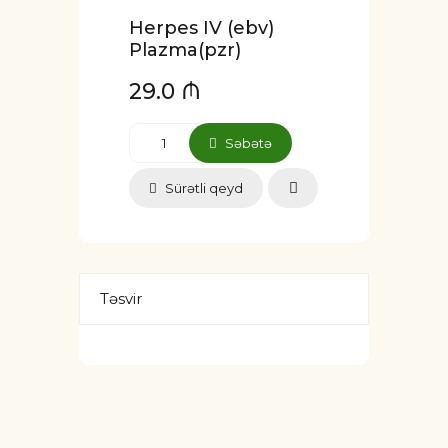
Herpes IV (ebv)
Plazma(pzr)
29.0 ₼
Səbətə
Sürətli qeyd
Təsvir