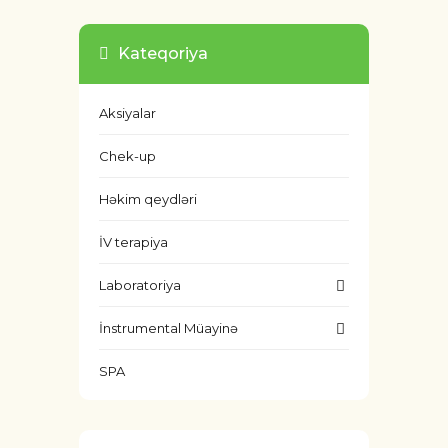
Kateqoriya
Aksiyalar
Chek-up
Həkim qeydləri
İV terapiya
Laboratoriya
İnstrumental Müayinə
SPA