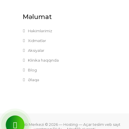
Məlumat
Həkimlərimiz
Xidmətlər
Aksiyalar
Klinika haqqında
Blog
Əlaqə
Zefer Tibb Merkezi © 2026
— Hosting —
Açar teslim veb sayt