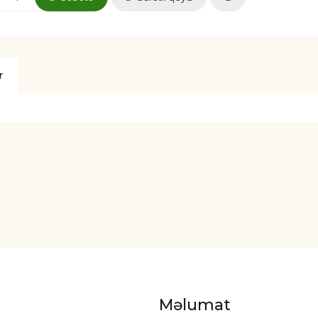
r
Məlumat