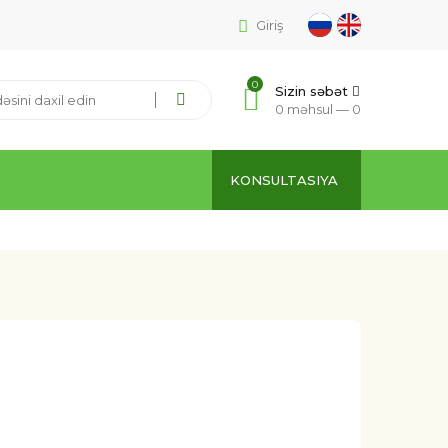
Giriş
0
Sizin səbət
0 məhsul —
0
KONSULTASIYA