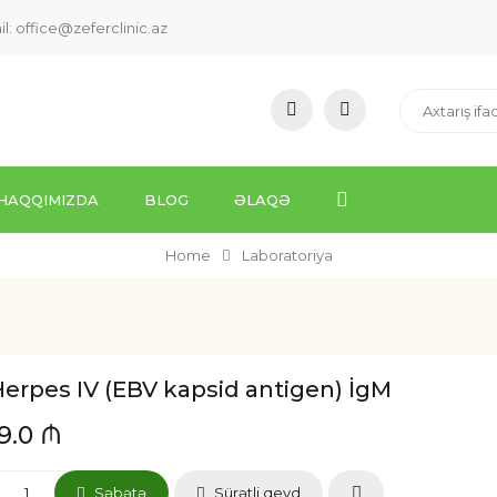
il:
office@zeferclinic.az
HAQQIMIZDA
BLOG
ƏLAQƏ
Home
Laboratoriya
erpes IV (EBV kapsid antigen) İgM
19.0 ₼
Səbətə
Sürətli qeyd