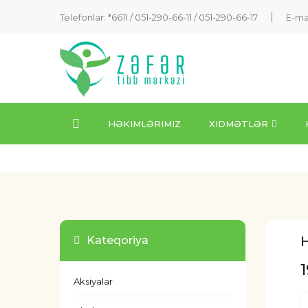
Telefonlar: *6611 /
051-290-66-11
/
051-290-66-17
E-ma
HƏKIMLƏRIMIZ
XIDMƏTLƏR
H
Kateqoriya
Aksiyalar