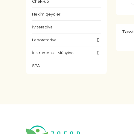
Chek-up
Həkim qeydləri
İV terapiya
Təsvi
Laboratoriya
İnstrumental Müayinə
SPA