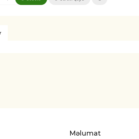
r
Məlumat