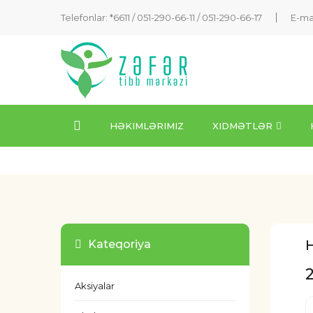
Telefonlar: *6611 /
051-290-66-11
/
051-290-66-17
E-ma
HƏKIMLƏRIMIZ
XIDMƏTLƏR
H
Kateqoriya
Aksiyalar