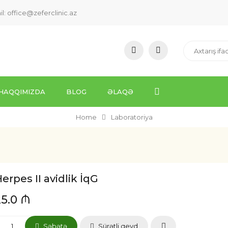
il:
office@zeferclinic.az
HAQQIMIZDA
BLOG
ƏLAQƏ
Home
Laboratoriya
erpes II avidlik İqG
25.0 ₼
Səbətə
Sürətli qeyd