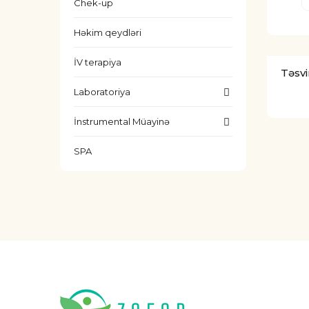
Chek-up
Həkim qeydləri
İV terapiya
Təsvi
Laboratoriya
İnstrumental Müayinə
SPA