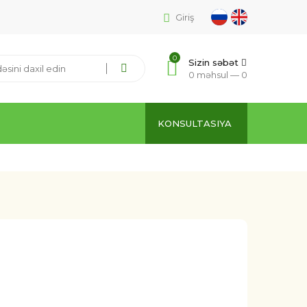
Giriş
0
Sizin səbət
0 məhsul —
0
KONSULTASIYA