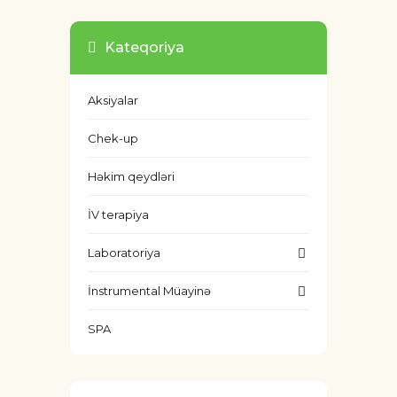
Kateqoriya
Aksiyalar
Chek-up
Həkim qeydləri
İV terapiya
Laboratoriya
İnstrumental Müayinə
SPA