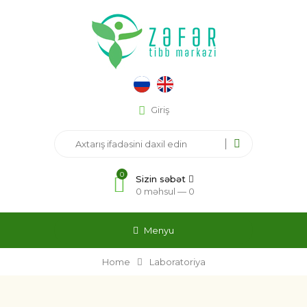
Giriş
0
Sizin səbət
0 məhsul —
0
Menyu
Home
Laboratoriya