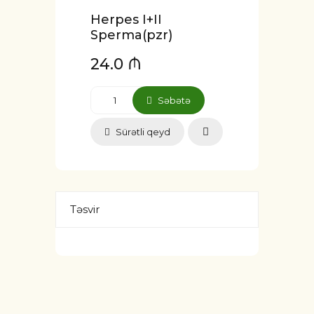
Herpes I+II
Sperma(pzr)
24.0 ₼
Səbətə
Sürətli qeyd
Təsvir