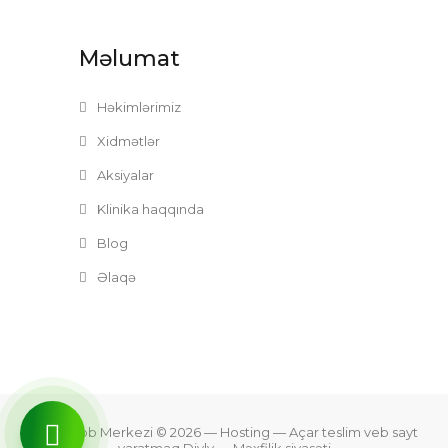
Məlumat
Həkimlərimiz
Xidmətlər
Aksiyalar
Klinika haqqında
Blog
Əlaqə
Zefer Tibb Merkezi © 2026
— Hosting —
Açar teslim veb sayt