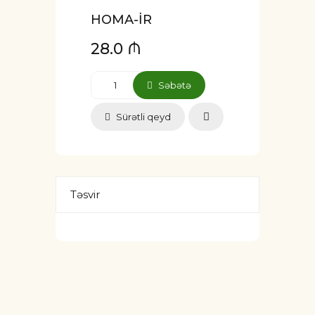
HOMA-İR
28.0 ₼
Səbətə
Sürətli qeyd
Təsvir