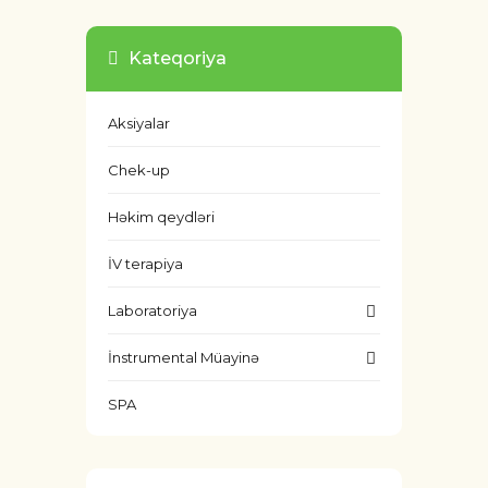
Kateqoriya
Aksiyalar
Chek-up
Həkim qeydləri
İV terapiya
Laboratoriya
İnstrumental Müayinə
SPA