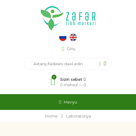
Giriş
0
Sizin səbət
0 məhsul —
0
Menyu
Home
Laboratoriya