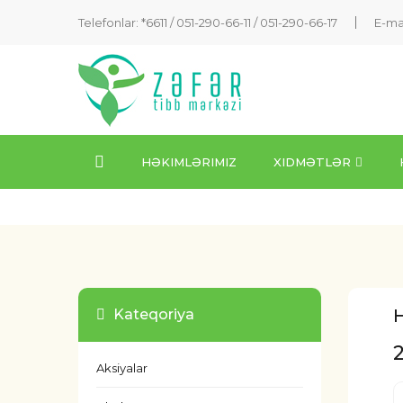
Telefonlar: *6611 /
051-290-66-11
/
051-290-66-17
E-ma
HƏKIMLƏRIMIZ
XIDMƏTLƏR
Kateqoriya
Aksiyalar