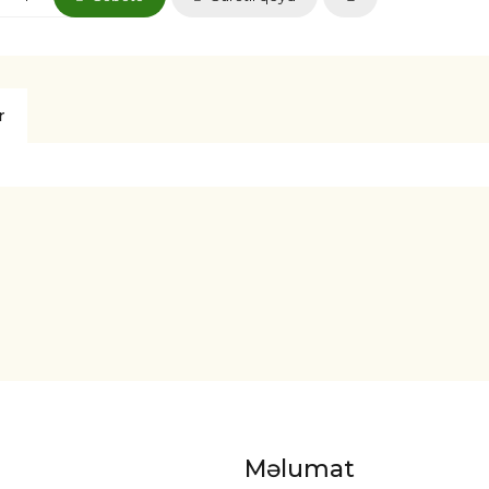
r
Məlumat