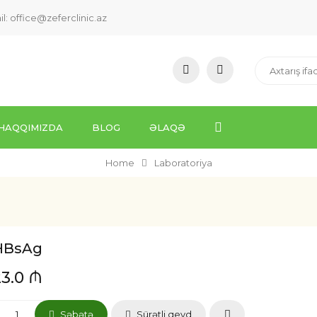
il:
office@zeferclinic.az
HAQQIMIZDA
BLOG
ƏLAQƏ
Home
Laboratoriya
HBsAg
23.0 ₼
Səbətə
Sürətli qeyd