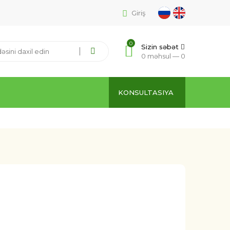
Giriş
0
Sizin səbət
0 məhsul —
0
KONSULTASIYA