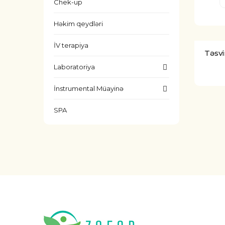
Chek-up
Həkim qeydləri
İV terapiya
Təsvi
Laboratoriya
İnstrumental Müayinə
SPA