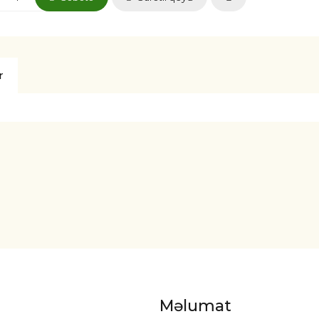
r
Məlumat