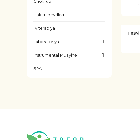
Chek-up
Həkim qeydləri
İV terapiya
Təsvi
Laboratoriya
İnstrumental Müayinə
SPA