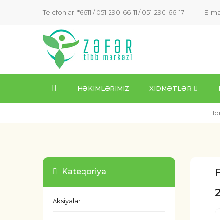
Telefonlar: *6611 /
051-290-66-11
/
051-290-66-17
E-ma
HƏKIMLƏRIMIZ
XIDMƏTLƏR
Ho
Kateqoriya
Aksiyalar