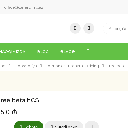
il:
office@zeferclinic.az
HAQQIMIZDA
BLOG
ƏLAQƏ
me
Laboratoriya
Hormonlar - Prenatal skrininq
Free beta 
Free beta hCG
25.0 ₼
Səbətə
Sürətli qeyd