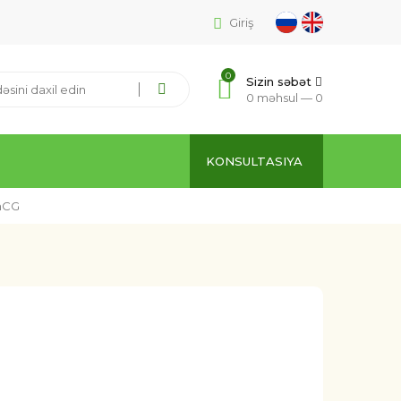
Giriş
0
Sizin səbət
0 məhsul —
0
KONSULTASIYA
hCG