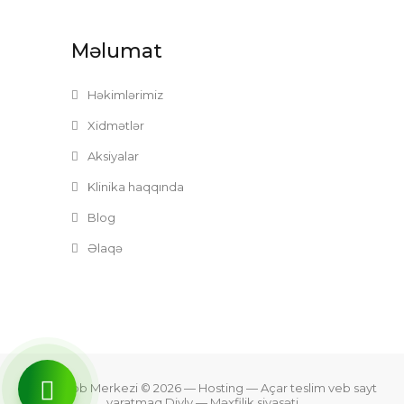
Məlumat
Həkimlərimiz
Xidmətlər
Aksiyalar
Klinika haqqında
Blog
Əlaqə
Zefer Tibb Merkezi © 2026
— Hosting —
Açar teslim veb sayt
yaratmaq Divly
—
Məxfilik siyasəti