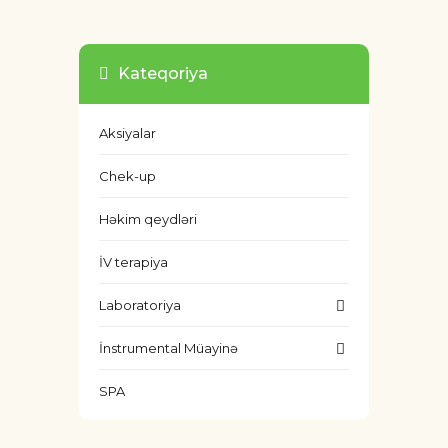
Kateqoriya
Aksiyalar
Chek-up
Həkim qeydləri
İV terapiya
Laboratoriya
İnstrumental Müayinə
SPA