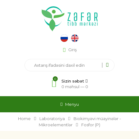
Giriş
0
Sizin səbət
0 məhsul —
0
Menyu
Home
Laboratoriya
Biokimyəvi müayinələr -
Mikroelementlər
Fosfor (P)