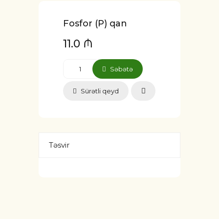
Fosfor (P) qan
11.0 ₼
Səbətə
Sürətli qeyd
Təsvir