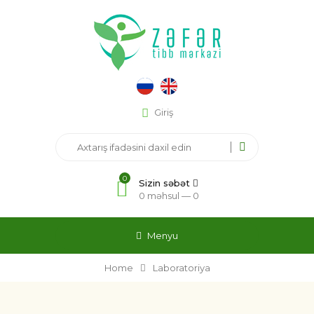
Giriş
0
Sizin səbət
0 məhsul —
0
Menyu
Home
Laboratoriya