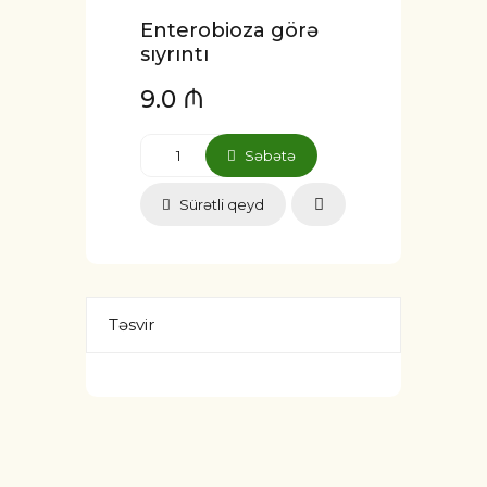
Enterobioza görə
sıyrıntı
9.0 ₼
Səbətə
Sürətli qeyd
Təsvir