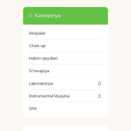
Kateqoriya
Aksiyalar
Chek-up
Həkim qeydləri
İV terapiya
Laboratoriya
İnstrumental Müayinə
SPA