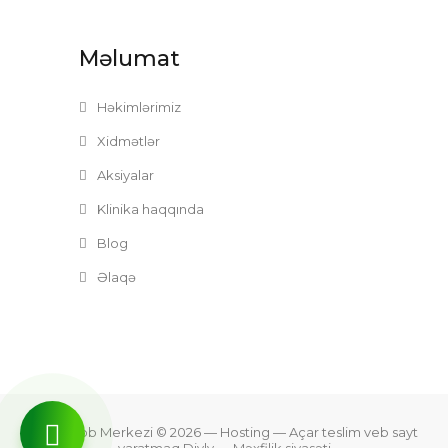
Məlumat
Həkimlərimiz
Xidmətlər
Aksiyalar
Klinika haqqında
Blog
Əlaqə
Zefer Tibb Merkezi © 2026
— Hosting —
Açar teslim veb sayt