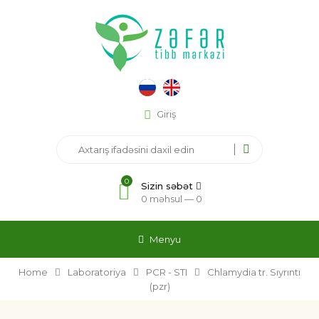
Giriş
0
Sizin səbət
0 məhsul —
0
Menyu
Home
Laboratoriya
PCR - STI
Chlamydia tr. Sıyrıntı
(pzr)