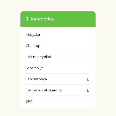
Kateqoriya
Aksiyalar
Chek-up
Həkim qeydləri
İV terapiya
Laboratoriya
İnstrumental Müayinə
SPA