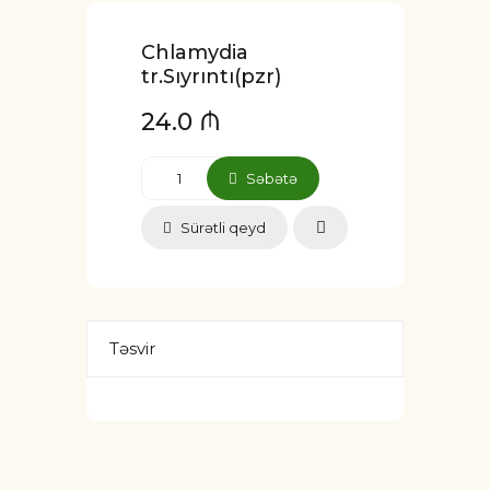
Chlamydia
tr.Sıyrıntı(pzr)
24.0 ₼
Səbətə
Sürətli qeyd
Təsvir