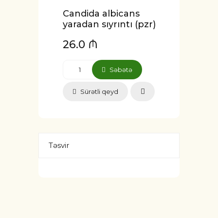
Candida albicans
yaradan sıyrıntı (pzr)
26.0 ₼
Səbətə
Sürətli qeyd
Təsvir