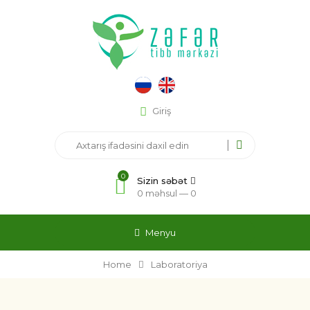
Giriş
0
Sizin səbət
0 məhsul —
0
Menyu
Home
Laboratoriya