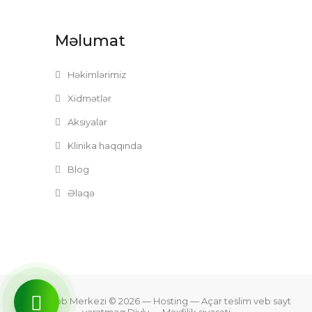
Məlumat
Həkimlərimiz
Xidmətlər
Aksiyalar
Klinika haqqında
Blog
Əlaqə
Zefer Tibb Merkezi © 2026
— Hosting —
Açar teslim veb sayt