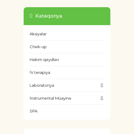
Kateqoriya
Aksiyalar
Chek-up
Həkim qeydləri
İV terapiya
Laboratoriya
İnstrumental Müayinə
SPA