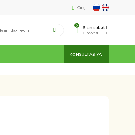
Giriş
0
Sizin səbət
0 məhsul —
0
KONSULTASIYA