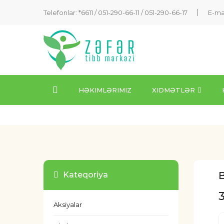
Telefonlar: *6611 /
051-290-66-11
/
051-290-66-17
E-ma
HƏKIMLƏRIMIZ
XIDMƏTLƏR
B
Kateqoriya
Aksiyalar