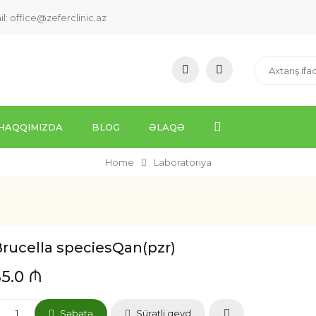
il:
office@zeferclinic.az
HAQQIMIZDA
BLOG
ƏLAQƏ
Home
Laboratoriya
rucella speciesQan(pzr)
35.0 ₼
Səbətə
Sürətli qeyd