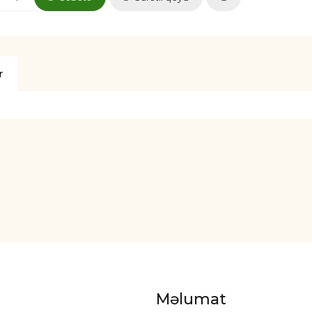
r
Məlumat