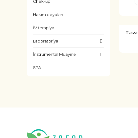
Chek-up
Həkim qeydləri
İV terapiya
Təsvi
Laboratoriya
İnstrumental Müayinə
SPA