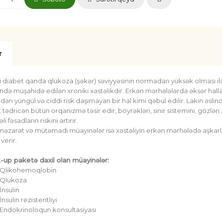
r
i diabet qanda qlükoza (şəkər) səviyyəsinin normadan yüksək olması ilə
ində müşahidə edilən xroniki xəstəlikdir. Erkən mərhələlərdə əksər ha
ndən yüngül və ciddi risk daşımayan bir hal kimi qəbul edilir. Lakin əs
 tədricən bütün orqanizmə təsir edir, böyrəkləri, sinir sistemini, gözləri 
li fəsadların riskini artırır.
nəzarət və mütəmadi müayinələr isə xəstəliyin erkən mərhələdə aşkarla
verir.
-up paketə daxil olan müayinələr:
Qlikohemoqlobin
Qlükoza
İnsulin
İnsulin rezistentliyi
Endokrinoloqun konsultasiyası