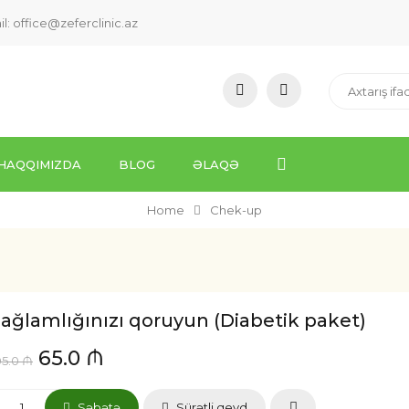
il:
office@zeferclinic.az
HAQQIMIZDA
BLOG
ƏLAQƏ
Home
Chek-up
ağlamlığınızı qoruyun (Diabetik paket)
65.0 ₼
05.0 ₼
Səbətə
Sürətli qeyd