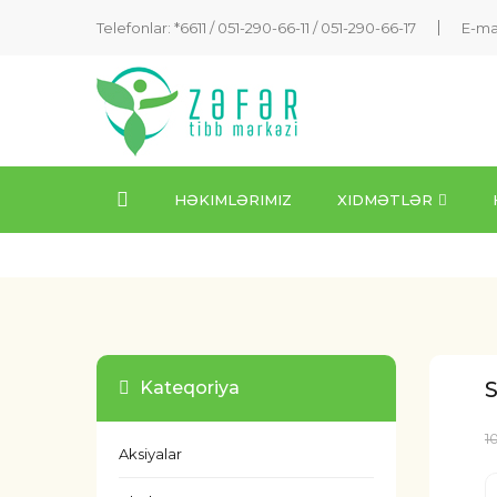
Telefonlar: *6611 /
051-290-66-11
/
051-290-66-17
E-ma
HƏKIMLƏRIMIZ
XIDMƏTLƏR
S
Kateqoriya
1
Aksiyalar