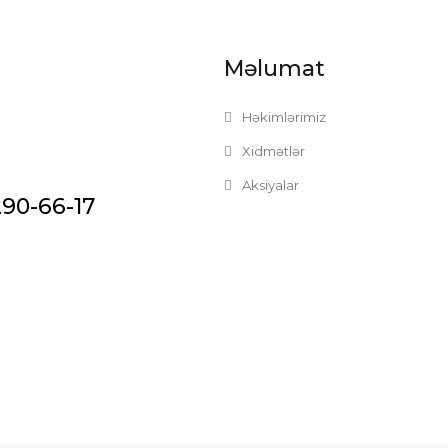
Məlumat
Həkimlərimiz
Xidmətlər
Aksiyalar
290-66-17