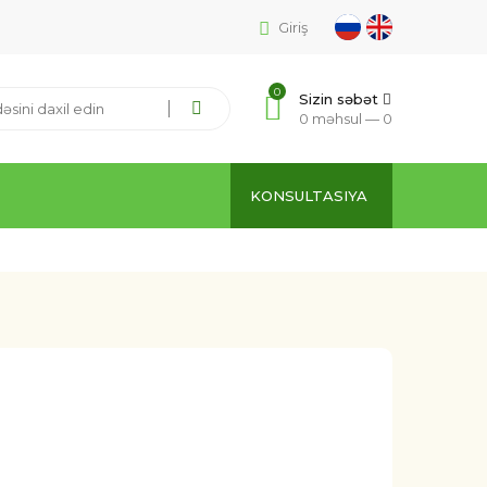
Giriş
0
Sizin səbət
0 məhsul —
0
KONSULTASIYA