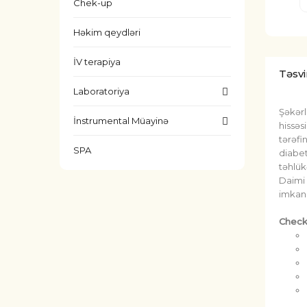
Chek-up
Həkim qeydləri
İV terapiya
Təsvi
Laboratoriya
Şəkərl
İnstrumental Müayinə
hissəs
tərəfi
SPA
diabet
təhlükə
Daimi 
imkan 
Check