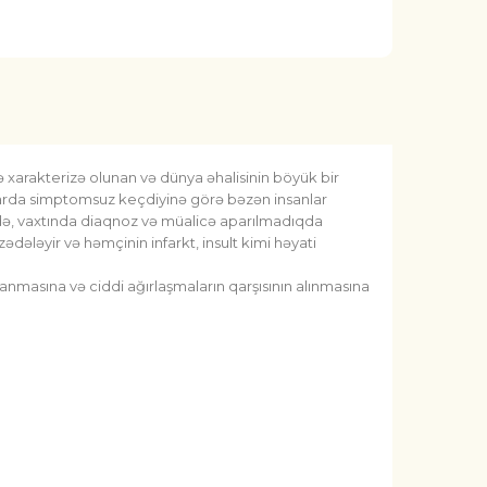
 xarakterizə olunan və dünya əhalisinin böyük bir
llarda simptomsuz keçdiyinə görə bəzən insanlar
lində, vaxtında diaqnoz və müalicə aparılmadıqda
zədələyir və həmçinin infarkt, insult kimi həyati
nmasına və ciddi ağırlaşmaların qarşısının alınmasına