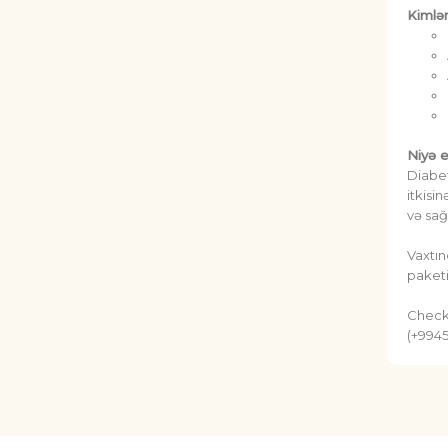
Kimlər
Niyə 
Diabet
itkisi
və sağ
Vaxtın
paketi
Check
(+9945