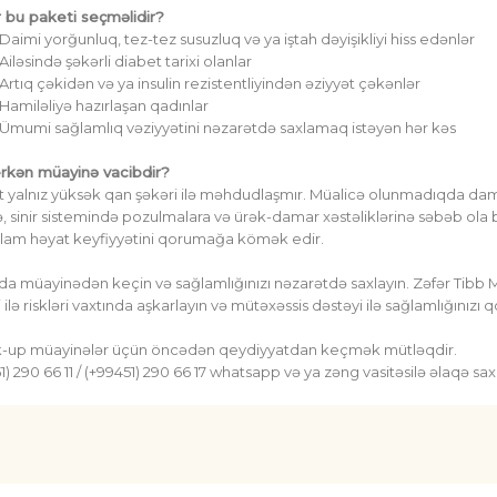
 bu paketi seçməlidir?
Daimi yorğunluq, tez-tez susuzluq və ya iştah dəyişikliyi hiss edənlər
Ailəsində şəkərli diabet tarixi olanlar
Artıq çəkidən və ya insulin rezistentliyindən əziyyət çəkənlər
Hamiləliyə hazırlaşan qadınlar
Ümumi sağlamlıq vəziyyətini nəzarətdə saxlamaq istəyən hər kəs
erkən müayinə vacibdir?
 yalnız yüksək qan şəkəri ilə məhdudlaşmır. Müalicə olunmadıqda da
nə, sinir sistemində pozulmalara və ürək-damar xəstəliklərinə səbəb ola b
lam həyat keyfiyyətini qorumağa kömək edir.
da müayinədən keçin və sağlamlığınızı nəzarətdə saxlayın. Zəfər Tib
 ilə riskləri vaxtında aşkarlayın və mütəxəssis dəstəyi ilə sağlamlığınızı 
-up müayinələr üçün öncədən qeydiyyatdan keçmək mütləqdir.
1)
290 66 11
/ (+99451)
290 66 17
whatsapp və ya zəng vasitəsilə əlaqə saxla