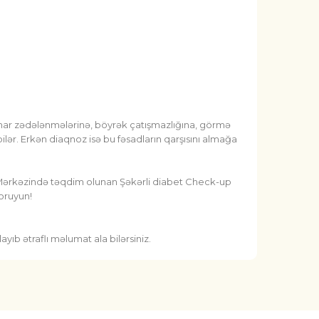
mar zədələnmələrinə, böyrək çatışmazlığına, görmə
ilər. Erkən diaqnoz isə bu fəsadların qarşısını almağa
b Mərkəzində təqdim olunan Şəkərli diabet Check-up
qoruyun!
yıb ətraflı məlumat ala bilərsiniz.