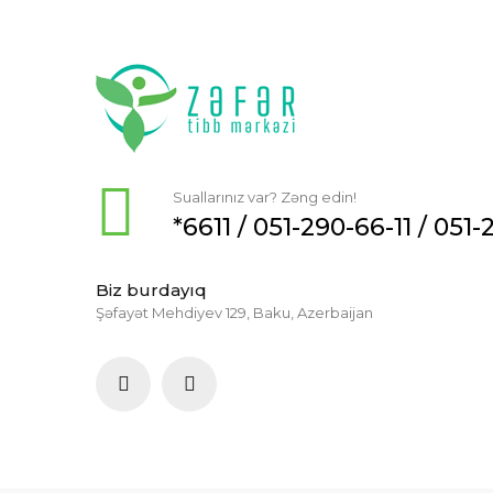
Suallarınız var? Zəng edin!
*6611 /
051-290-66-11
/
051-
Biz burdayıq
Şəfayət Mehdiyev 129, Baku, Azerbaijan