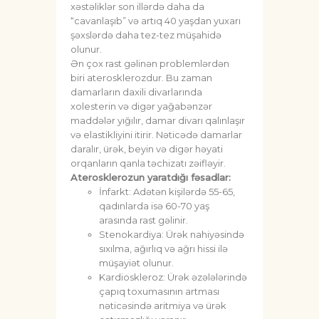
xəstəliklər son illərdə daha da
“cavanlaşıb” və artıq 40 yaşdan yuxarı
şəxslərdə daha tez-tez müşahidə
olunur.
Ən çox rast gəlinən problemlərdən
biri aterosklerozdur. Bu zaman
damarların daxili divarlarında
xolesterin və digər yağabənzər
maddələr yığılır, damar divarı qalınlaşır
və elastikliyini itirir. Nəticədə damarlar
daralır, ürək, beyin və digər həyati
orqanların qanla təchizatı zəifləyir.
Aterosklerozun yaratdığı fəsadlar:
İnfarkt: Adətən kişilərdə 55-65,
qadınlarda isə 60-70 yaş
arasında rast gəlinir.
Stenokardiya: Ürək nahiyəsində
sıxılma, ağırlıq və ağrı hissi ilə
müşayiət olunur.
Kardioskleroz: Ürək əzələlərində
çapıq toxumasının artması
nəticəsində aritmiya və ürək