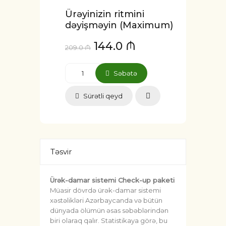
Ürəyinizin ritmini
dəyişməyin (Maximum)
144.0 ₼
209.0 ₼
Səbətə
Sürətli qeyd
Təsvir
Ürək-damar sistemi Check-up paketi
Müasir dövrdə ürək-damar sistemi
xəstəlikləri Azərbaycanda və bütün
dünyada ölümün əsas səbəblərindən
biri olaraq qalır. Statistikaya görə, bu