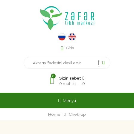
Giriş
0
Sizin səbət
0 məhsul —
0
Menyu
Home
Chek-up