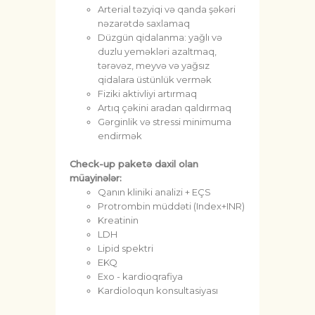
Arterial təzyiqi və qanda şəkəri
nəzarətdə saxlamaq
Düzgün qidalanma: yağlı və
duzlu yeməkləri azaltmaq,
tərəvəz, meyvə və yağsız
qidalara üstünlük vermək
Fiziki aktivliyi artırmaq
Artıq çəkini aradan qaldırmaq
Gərginlik və stressi minimuma
endirmək
Check-up paketə daxil olan
müayinələr:
Qanın kliniki analizi + EÇS
Protrombin müddəti (Index+INR)
Kreatinin
LDH
Lipid spektri
EKQ
Exo - kardioqrafiya
Kardioloqun konsultasiyası