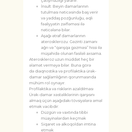
çatışmazlığı yaranır.
İnsult: Beyin damarlarının
tutulması nəticəsində baş verir
və yaddaş pozğunluğu, əqli
fəaliyyətin zəifləməsi ilə
nəticələnə bilər.
Aşağı ətraf damarlarının
aterosklerozu: Gəzinti zamanı
ağrı və “qarışqa gəzməsi” hissi ilə
müşahidə olunan fasiləli axsama.
Ateroskleroz uzun müddət heç bir
əlamət verməyə bilər. Buna görə
də diaqnostika və profilaktika ürək-
damar sağlamlığının qorunmasında
mühüm rol oynayır.
Profilaktika və risklərin azaldılması
Ürək-damar xəstəliklərinin qarşısını
almaq üçün aşağıdakı tövsiyələrə əməl
etmək vacibdir:
Düzgün və vaxtında tibbi
müayinələrdən keçmək
Siqaret və alkoqoldan imtina
etmək