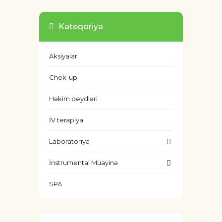
Kateqoriya
Aksiyalar
Chek-up
Həkim qeydləri
İV terapiya
Laboratoriya
İnstrumental Müayinə
SPA