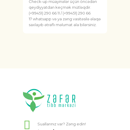
Check-up müayinələr üçün öncədən
qeydiyyatdan keçmək mütləqdir.
(+99451)
290 66 11
/ (+99451)
290 66
17
whatsapp və ya zəng vasitəsilə əlaqə
saxlayıb ətraflı məlumat ala bilərsiniz.
Suallarınız var? Zəng edin!