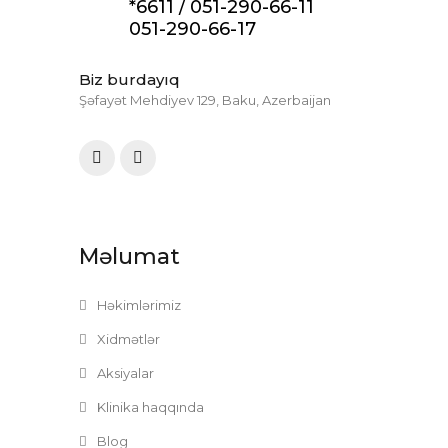
*6611 /
051-290-66-11
051-290-66-17
Biz burdayıq
Şəfayət Mehdiyev 129, Baku, Azerbaijan
Məlumat
Həkimlərimiz
Xidmətlər
Aksiyalar
Klinika haqqında
Blog