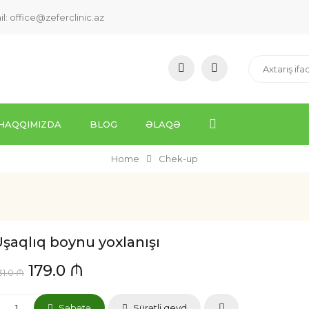
il:
office@zeferclinic.az
HAQQIMIZDA
BLOG
ƏLAQƏ
Home
Chek-up
şaqlıq boynu yoxlanışı
179.0 ₼
31.0 ₼
Səbətə
Sürətli qeyd