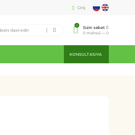
Giriş
0
Sizin səbət
0 məhsul —
0
KONSULTASIYA