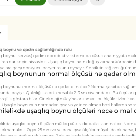
r
q boynu və qadın sağlamlığında rolu
q boynu (serviks) qadın reproduktiv sistemində xüsusi əhəmiyyətə malik
dirən dar keçid hissəsidir. Uşaqlıq boynu həm doğuş zamanı körpənin
iyalara qarşı qoruyucu baryer rolunu oynayır. Serviksin sağlamlığı ümumi
qlıq boynunun normal ölçüsü nə qədər olma
q boynunun normal ölçüsü nə qədər olmalıdır? Normal şəraitdə sağlam 
sında dəyişir. Qalınlığı isə orta hesabla 2-3 sm civarındadır. Bu ölçülə
ərqlilik göstərə bilər. Ginekoloji müayinələr zamanı bu ölçülər izlənir v
. Uşaqlıq boynunun normadan qısa və ya incə olması bəzi hallarda sonsuzl
iləlikdə uşaqlıq boynu ölçüləri necə olmalı
likdə uşaqlıq boynu ölçüləri mütləq xüsusi diqqətlə izlənməlidir. No
 olmamalıdır. Əgər 25 mm və ya daha qısa ölçülər müşahidə olunarsa, bu 
dan əvvəl doğuş riski yaradır. Belə hallarda həkim nəzarəti altında tədbirl