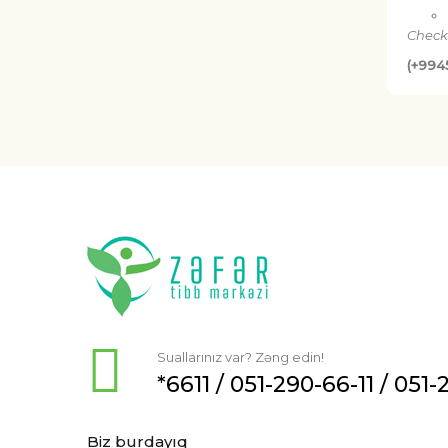
Check
(+994
Suallarınız var? Zəng edin!
*6611 /
051-290-66-11
/
051-
Biz burdayıq