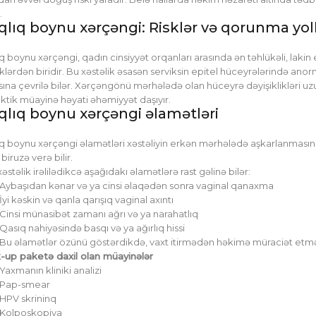
.
qlıq boynu xərçəngi: Risklər və qorunma yoll
q boynu xərçəngi, qadın cinsiyyət orqanları arasında ən təhlükəli, laki
iklərdən biridir. Bu xəstəlik əsasən serviksin epitel hüceyrələrində anor
ına çevrilə bilər. Xərçəngönü mərhələdə olan hüceyrə dəyişiklikləri
aktik müayinə həyati əhəmiyyət daşıyır.
qlıq boynu xərçəngi əlamətləri
q boynu xərçəngi əlamətləri xəstəliyin erkən mərhələdə aşkarlanmasına
biruzə verə bilir.
xəstəlik irəlilədikcə aşağıdakı əlamətlərə rast gəlinə bilər:
Aybaşıdan kənar və ya cinsi əlaqədən sonra vaginal qanaxma
İyi kəskin və qanla qarışıq vaginal axıntı
Cinsi münasibət zamanı ağrı və ya narahatlıq
Qasıq nahiyəsində basqı və ya ağırlıq hissi
Bu əlamətlər özünü göstərdikdə, vaxt itirmədən həkimə müraciət etmə
-up paketə daxil olan müayinələr
Yaxmanın kliniki analizi
Pap-smear
HPV skrininq
Kolposkopiya