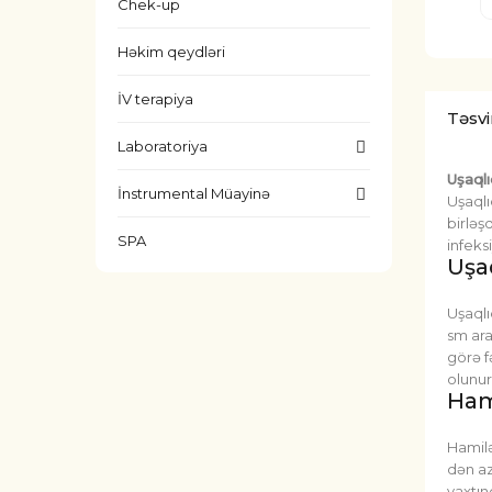
Chek-up
Həkim qeydləri
İV terapiya
Təsvi
Laboratoriya
Uşaqlı
İnstrumental Müayinə
Uşaqlı
birləş
SPA
infeks
Uşa
Uşaqlı
sm ara
görə f
olunur
Ham
Hamilə
dən az
vaxtın