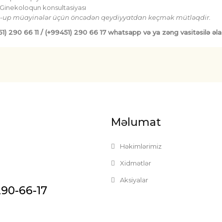
Ginekoloqun konsultasiyası
-up müayinələr üçün öncədən qeydiyyatdan keçmək mütləqdir.
51)
290 66 11
/ (+99451)
290 66 17
whatsapp və ya zəng vasitəsilə əlaqə
Məlumat
Həkimlərimiz
Xidmətlər
Aksiyalar
290-66-17