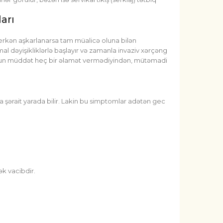
arı
n erkən aşkarlanarsa tam müalicə oluna bilən
mal dəyişikliklərlə başlayır və zamanla invaziv xərçəng
 uzun müddət heç bir əlamət vermədiyindən, mütəmadi
 şərait yarada bilir. Lakin bu simptomlar adətən gec
k vacibdir.