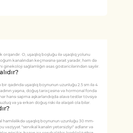
 orqandır. O, uşaqlıq boşluğu ilə uşaqlıq yolunu
 doğum kanalından keçməsinə şərait yaradır, həm də
 ginekoloji sağlamlığın əsas göstəricilərindən sayılır.
lıdır?
bir qadında uşaqlıq boynunun uzunluğu 2.5 sm ilə 4
r qadının yaşına, doğuş tarixçəsinə və hormonal fonda
ə hər hansı sapma aşkarlandıqda əlavə testlər tövsiyə
uq və ya erkən doğuş riski ilə əlaqəli ola bilər.
dır?
rmal hamiləlikdə uşaqlıq boynunun uzunluğu 30 mm-
vəziyyət "servikal kanalın yetərsizliyi" adlanır və
ər görülür, bəzən isə servikal tikiş (serklaj) tətbiq