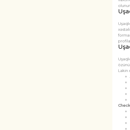
olunur
Uşa
Uşaqlı
xəstəl
formas
profil
Uşa
Uşaqlı
özünü 
Lakin 
Check