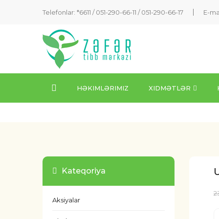
Telefonlar: *6611 /
051-290-66-11
/
051-290-66-17
E-ma
HƏKIMLƏRIMIZ
XIDMƏTLƏR
U
Kateqoriya
2
Aksiyalar