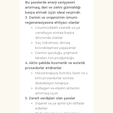
Bu şəxslərdə enerji səviyyəsini
artırmaq, dəri və zehni gümrahlığı
bərpa etmək üçün ideal seçimdir.
3. Dərinin və orqanizmin ümumi
regenerasiyasına ehtiyacı olanlar
Uzunmüddətli xəstəlik və ya
cərrahiyyə sonrası bərpa
dövründə olanlar
Saç tökülməsi, dırnaq
kövrəkləşməsi yaşayanlar
Dərinin quruluğu, piqment
ləkələri, ton pozğunluğu
4. Aktiv şəkildə kosmetik və estetik
prosedurlar etdirənlər
Mezoterapiya, botoks, lazer və s.
kimi prosedurlar sonrası
dəstəkləyici terapiya
Kollagen və elastin sintezini
artırmaq üçün
5. Zərərli vərdişləri olan şəxslər
Siqaret və ya spirtli içki istifadə
edənlər