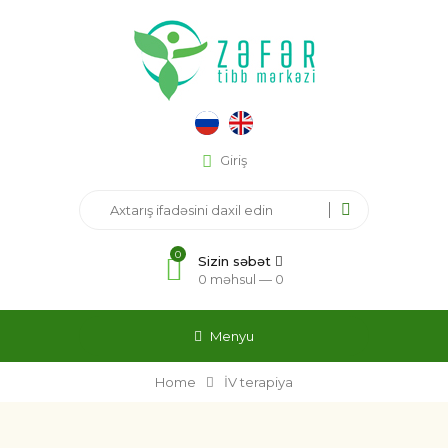
Giriş
0
Sizin səbət
0 məhsul —
0
Menyu
Home
İV terapiya