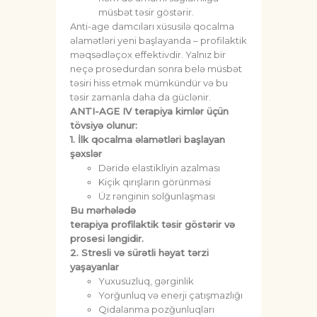
müsbət təsir göstərir.
Anti-age damcıları xüsusilə qocalma
əlamətləri yeni başlayanda – profilaktik
məqsədləçox effektivdir. Yalnız bir
neçə prosedurdan sonra belə müsbət
təsiri hiss etmək mümkündür və bu
təsir zamanla daha da güclənir.
ANTI-AGE IV terapiya kimlər üçün
tövsiyə olunur:
1. İlk qocalma əlamətləri başlayan
şəxslər
Dəridə elastikliyin azalması
Kiçik qırışların görünməsi
Üz rənginin solğunlaşması
Bu mərhələdə
terapiya profilaktik təsir göstərir və
prosesi ləngidir.
2. Stresli və sürətli həyat tərzi
yaşayanlar
Yuxusuzluq, gərginlik
Yorğunluq və enerji çatışmazlığı
Qidalanma pozğunluqları