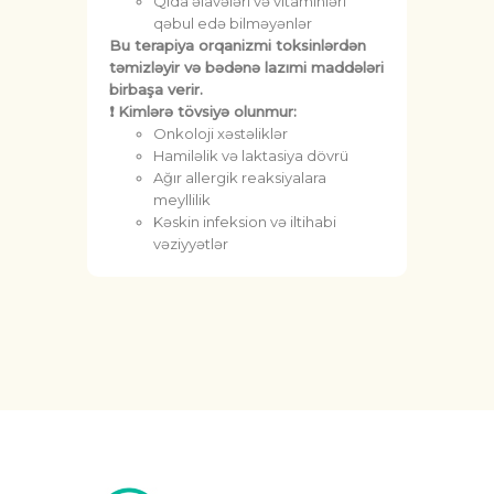
Qida əlavələri və vitaminləri
qəbul edə bilməyənlər
Bu terapiya orqanizmi toksinlərdən
təmizləyir və bədənə lazımi maddələri
birbaşa verir.
❗ Kimlərə tövsiyə olunmur:
Onkoloji xəstəliklər
Hamiləlik və laktasiya dövrü
Ağır allergik reaksiyalara
meyllilik
Kəskin infeksion və iltihabi
vəziyyətlər