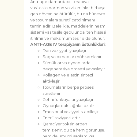
Anti-age damardaxili terapiya
vasitəsilə dərman və vitaminlər birbaşa
qan dövranına ötürülür, bu da hüceyrə
və toxumalara sürətli çatdırılmanı
təmin edir. Beləliklə, maddələrin həzm
sistemi vasitəsilə qəbulunda itən hissəsi
itirilmir və maksimum təsir əldə olunur.
ANTI-AGE IV terapiyanın üstünlükləri:
Dəri vəziyyəti yaxşılaşır.
Saç və dırnaqlar möhkəmlənir.
Sümüklər və oynaqlarda
degenerasiya prosesi yavaşlayır.
Kollagen və elastin sintezi
aktivləşir.
Toxumaların bərpa prosesi
sürətlənir.
Zehni funksiyalar yaxşılaşır
Oynaqlardakı ağrılar azalır
Emosional vəziyyət stabilləşir.
Enerji səviyyəsi artır.
Qaraciyər toksinlərdən
təmizlənir, bu da həm görünüşə,
həm də ümumi sağlamlığa