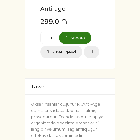
Anti-age
299.0 ₼
Səbətə
Sürətli qeyd
Təsvir
Əksər insanlar düşünür ki, Anti-Age
damcılar sadəcə dəb halını almış
prosedurdur. Əslində isə bu terapiya
orqanizmdə qocalma proseslərini
ləngidir və ümumi sağlamlıq üçün
effektiv dəstək təmin edir.