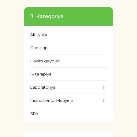
Kateqoriya
Aksiyalar
Chek-up
Həkim qeydləri
İV terapiya
Laboratoriya
İnstrumental Müayinə
SPA