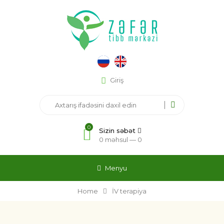
Giriş
0
Sizin səbət
0 məhsul —
0
Menyu
Home
İV terapiya