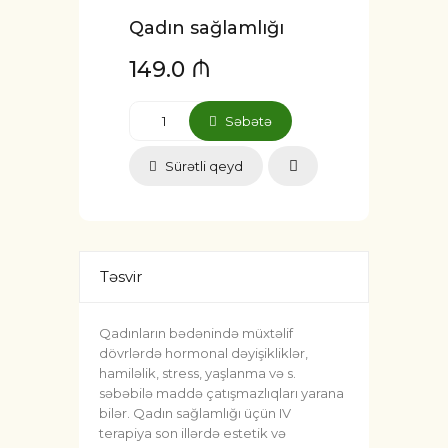
Qadın sağlamlığı
149.0 ₼
Səbətə
Sürətli qeyd
Təsvir
Qadınların bədənində müxtəlif
dövrlərdə hormonal dəyişikliklər,
hamiləlik, stress, yaşlanma və s.
səbəbilə maddə çatışmazlıqları yarana
bilər. Qadın sağlamlığı üçün IV
terapiya son illərdə estetik və