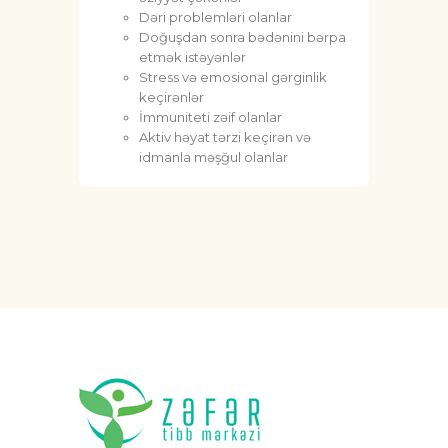
Dəri problemləri olanlar
Doğuşdan sonra bədənini bərpa
etmək istəyənlər
Stress və emosional gərginlik
keçirənlər
İmmuniteti zəif olanlar
Aktiv həyat tərzi keçirən və
idmanla məşğul olanlar