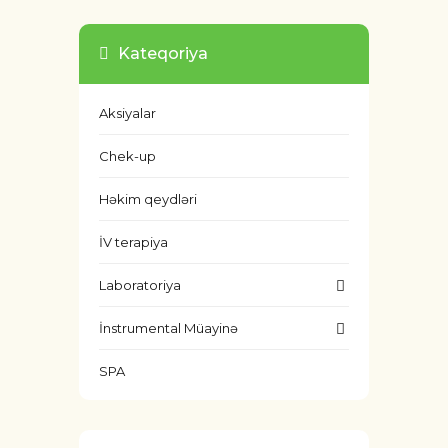
Kateqoriya
Aksiyalar
Chek-up
Həkim qeydləri
İV terapiya
Laboratoriya
İnstrumental Müayinə
SPA