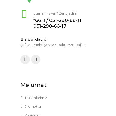
Suallarınız var? Zəng edin!
*6611 /
051-290-66-11
051-290-66-17
Biz burdayıq
Şəfayət Mehdiyev 129, Baku, Azerbaijan
Məlumat
Həkimlərimiz
Xidmətlər
Aksiyalar