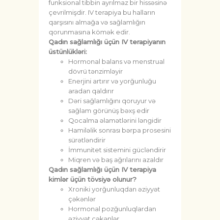
funksional tibbin ayrılmaz bir hissəsinə
çevrilmişdir. IV terapiya bu halların
qarşısını almağa və sağlamlığın
qorunmasına kömək edir.
Qadın sağlamlığı üçün IV terapiyanın
üstünlükləri:
Hormonal balans və menstrual
dövrü tənzimləyir
Enerjini artırır və yorğunluğu
aradan qaldırır
Dəri sağlamlığını qoruyur və
sağlam görünüş bəxş edir
Qocalma əlamətlərini ləngidir
Hamiləlik sonrası bərpa prosesini
sürətləndirir
İmmunitet sistemini gücləndirir
Miqren və baş ağrılarını azaldır
Qadın sağlamlığı üçün IV terapiya
kimlər üçün tövsiyə olunur?
Xroniki yorğunluqdan əziyyət
çəkənlər
Hormonal pozğunluqlardan
əziyyət çəkənlər