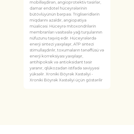
mobilləşdirən, angioprotektiv təsirlər,
damar endotel hüceyrələrinin
bütövlüyünün bərpası. Trigliseridlərin
miqdarını azaldır, angiopatiya
müalicəsi. Hüceyrə mitoxondrilərin
membranları vasitəsilə yağ turşularının
nüfuzunu təşviq edir. Hüceyrələrdə
enerji sintezi yaxşılaşır, ATP sintezi
stimullaşdırılır, toxumaların tənəffüsü və
enerji korreksiyası yaxşılaşır,
antihipoksik və antioksidant təsir
yaranır, qlükozadan istifadə səviyyəsi
yüksəlir. Xroniki Böyrək Xəstəliyi -
Xroniki Böyrək Xəstəliyi üçün göstərilir