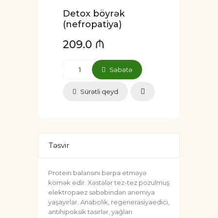
Detox böyrək
(nefropatiya)
209.0 ₼
Səbətə
Sürətli qeyd
Təsvir
Protein balansını bərpa etməyə
kömək edir. Xəstələr tez-tez pozulmuş
elektropaez səbəbindən anemiya
yaşayırlar. Anabolik, regenerasiyaedici,
antihipoksik təsirlər, yağları