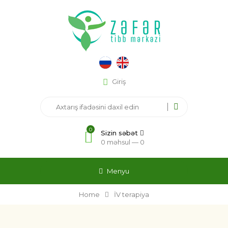
Giriş
0
Sizin səbət
0 məhsul —
0
Menyu
Home
İV terapiya