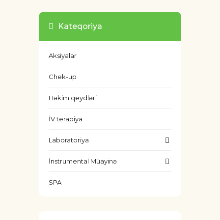
Kateqoriya
Aksiyalar
Chek-up
Həkim qeydləri
İV terapiya
Laboratoriya
İnstrumental Müayinə
SPA